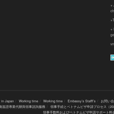
+ 
ch
+T
+
ge
vn
 in Japan
Working time
Working time
Embassy’s Stafff’s
お問い合
 越南簽證專業代辦與領事諮詢服務
領事手続とベトナムビザ申請プロセス（20
領事手数料およびベトナムビザ申請サポート料金