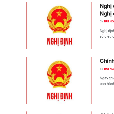
Nghị 
Nghị 
BY
BUI N
Nghị địn
số điều 
Chính
BY
BUI N
Ngày 29/
ban hành