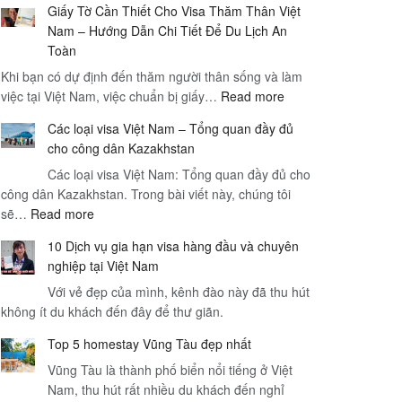
Giấy Tờ Cần Thiết Cho Visa Thăm Thân Việt
Hạn
Nam – Hướng Dẫn Chi Tiết Để Du Lịch An
Visa
Toàn
Việt
Khi bạn có dự định đến thăm người thân sống và làm
Nam
:
việc tại Việt Nam, việc chuẩn bị giấy…
Read more
và
Giấy
Dịch
Các loại visa Việt Nam – Tổng quan đầy đủ
Tờ
Vụ
cho công dân Kazakhstan
Cần
Sân
Các loại visa Việt Nam: Tổng quan đầy đủ cho
Thiết
Bay
công dân Kazakhstan. Trong bài viết này, chúng tôi
Cho
–
:
sẽ…
Read more
Visa
Hướng
Các
Thăm
Dẫn
10 Dịch vụ gia hạn visa hàng đầu và chuyên
loại
Thân
Toàn
nghiệp tại Việt Nam
visa
Việt
Diện
Với vẻ đẹp của mình, kênh đào này đã thu hút
Việt
Nam
cho
không ít du khách đến đây để thư giãn.
Nam
–
Du
–
Hướng
Khách
Top 5 homestay Vũng Tàu đẹp nhất
Tổng
Dẫn
Quốc
Vũng Tàu là thành phố biển nổi tiếng ở Việt
quan
Chi
Tế
Nam, thu hút rất nhiều du khách đến nghỉ
đầy
Tiết