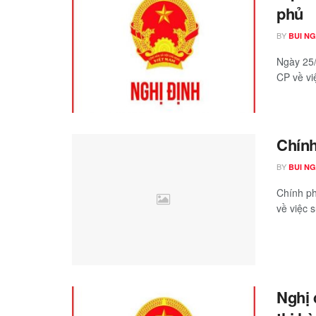
phủ
BY
BUI N
Ngày 25/
CP về vi
Chính
BY
BUI N
Chính p
về việc s
Nghị 