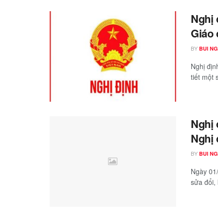
Nghị 
Giáo 
BY
BUI N
Nghị địn
tiết một 
Nghị 
Nghị 
BY
BUI N
Ngày 01/
sửa đổi,