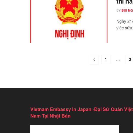
thi h
BY
BUI N
Ngày 21/
việc sửa
1
…
3
Vietnam Embassy in Japan -Đại Sứ Quán Việt
Nam Tại Nhật Bản