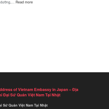
:
dưỡng,…
Read more
đủ
Để
Top
cho
Du
5
công
Lịch
homestay
dân
An
Vũng
Kazakhstan
Toàn
Tàu
đẹp
nhất
ddress of Vietnam Embassy in Japan – Địa
hỉ Đại Sứ Quán Việt Nam Tại Nhật
ại Sứ Quán Việt Nam Tại Nhật