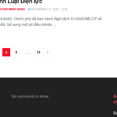
ành Luật Điện lực
NOVEMBER 13, 2020
GUYEN MINH SANG
0
4/2020, Chính phủ đã ban hành Nghị định 51/2020/NĐ-CP về
 đổi, bổ sung một số điều khoản ...
4
5
…
15
A
No comments to show.
c
Đ