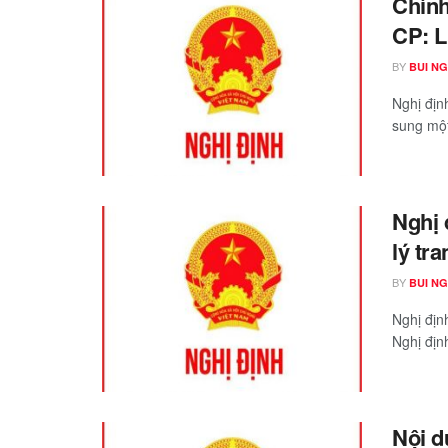
Chính
CP: L
BY
BUI N
Nghị địn
sung một
Nghị 
lý tra
BY
BUI N
Nghị địn
Nghị địn
Nội d