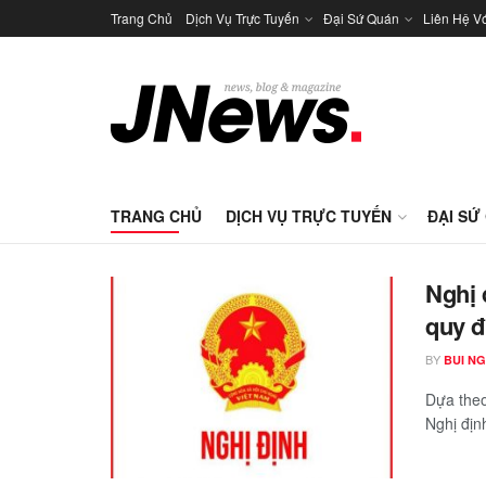
Trang Chủ
Dịch Vụ Trực Tuyến
Đại Sứ Quán
Liên Hệ V
TRANG CHỦ
DỊCH VỤ TRỰC TUYẾN
ĐẠI SỨ
Nghị 
quy đ
BY
BUI N
Dựa theo
Nghị định