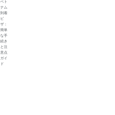
本
ビ
得
る
の
人
ザ
で
方
こ
旅
2025
旅
法
と
行
行
（2025
【2025
者
計
年
年
向
画
ガ
最
け
を
イ
新
の
ス
ド）
版】
ベ
ム
ト
ー
ナ
ズ
ム
に
到
着
ビ
ザ：
簡
単
な
手
続