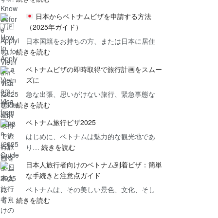
日本からベトナムビザを申請する方法
ベ
（2025年ガイド）
ト
日本国籍をお持ちの方、または日本に居住
ナ
:
し…
続きを読む
ム
ビ
ベトナムビザの即時取得で旅行計画をスムー
日
ザ
ズに
本
申
急な出張、思いがけない旅行、緊急事態な
か
請
:
ど…
続きを読む
ら
前
ベ
ベ
に
ベトナム旅行ビザ2025
ト
ト
知
はじめに、ベトナムは魅力的な観光地であ
ナ
ナ
っ
:
り…
続きを読む
ム
ム
て
ベ
ビ
ビ
お
日本人旅行者向けのベトナム到着ビザ：簡単
ト
ザ
ザ
く
な手続きと注意点ガイド
ナ
の
を
べ
ベトナムは、その美しい景色、文化、そし
ム
即
申
き
:
て…
続きを読む
旅
時
請
6
日
行
取
す
つ