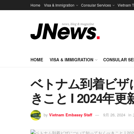
Home
Visa & Immigration
Consular Services
Vietnam T
HOME
VISA & IMMIGRATION
CONSULAR SE
ベトナム到着ビザ
きこと I 2024年更
by
Vietnam Embassy Staff
9月 26, 2024
in