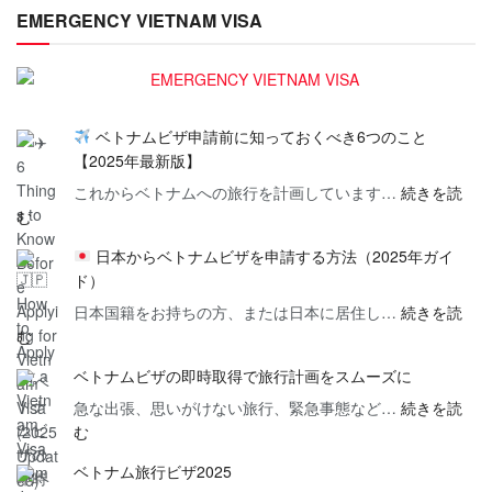
EMERGENCY VIETNAM VISA
ベトナムビザ申請前に知っておくべき6つのこと
【2025年最新版】
これからベトナムへの旅行を計画しています…
続きを読
:
む
日本からベトナムビザを申請する方法（2025年ガイ
ベ
ド）
ト
ナ
日本国籍をお持ちの方、または日本に居住し…
続きを読
:
む
ム
ビ
ベトナムビザの即時取得で旅行計画をスムーズに
日
ザ
本
急な出張、思いがけない旅行、緊急事態など…
続きを読
申
:
か
む
請
ベ
ら
前
ベトナム旅行ビザ2025
ト
ベ
に