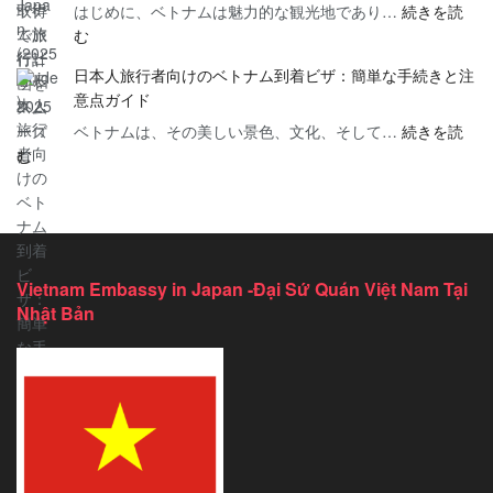
はじめに、ベトナムは魅力的な観光地であり…
ナ
続きを読
ト
知
:
む
ム
ナ
っ
ベ
ビ
ム
て
日本人旅行者向けのベトナム到着ビザ：簡単な手続きと注
ト
ザ
ビ
お
意点ガイド
ナ
の
ザ
く
ベトナムは、その美しい景色、文化、そして…
ム
続きを読
即
を
べ
:
む
旅
時
申
き
日
行
取
請
6
本
ビ
得
す
つ
人
ザ
で
る
の
旅
2025
旅
方
こ
行
行
法
と
Vietnam Embassy in Japan -Đại Sứ Quán Việt Nam Tại
者
計
（2025
【2025
Nhật Bản
向
画
年
年
け
を
ガ
最
の
ス
イ
新
ベ
ム
ド）
版】
ト
ー
ナ
ズ
ム
に