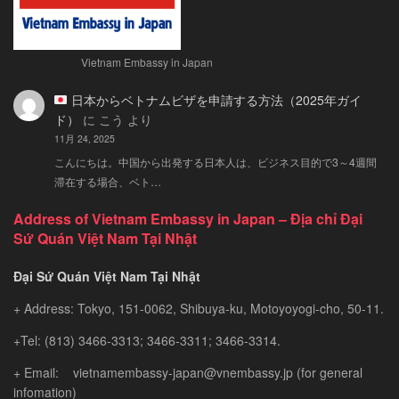
到
着
ビ
ザ：
Vietnam Embassy in Japan
簡
単
日本からベトナムビザを申請する方法（2025年ガイ
な
ド）
に
こう
より
手
11月 24, 2025
続
こんにちは。中国から出発する日本人は、ビジネス目的で3～4週間
き
滞在する場合、ベト…
と
注
Address of Vietnam Embassy in Japan – Địa chỉ Đại
意
Sứ Quán Việt Nam Tại Nhật
点
ガ
Đại Sứ Quán Việt Nam Tại Nhật
イ
+ Address: Tokyo, 151-0062, Shibuya-ku, Motoyoyogi-cho, 50-11.
ド
+Tel: (813) 3466-3313; 3466-3311; 3466-3314.
+ Email: vietnamembassy-japan@vnembassy.jp (for general
infomation)