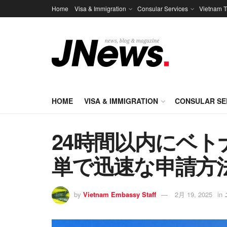
Home
Visa & Immigration
Consular Services
Vietnam T
HOME
VISA & IMMIGRATION
CONSULAR SE
24時間以内にベト
単で迅速な申請方
by
Vietnam Embassy Staff
2月 19, 2025
in