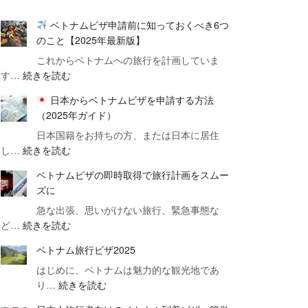
ベトナムビザ申請前に知っておくべき6つ
のこと【2025年最新版】
これからベトナムへの旅行を計画していま
:
す…
続きを読む
日本からベトナムビザを申請する方法
ベ
（2025年ガイド）
ト
日本国籍をお持ちの方、または日本に居住
ナ
:
し…
続きを読む
ム
ビ
ベトナムビザの即時取得で旅行計画をスムー
日
ザ
ズに
本
申
急な出張、思いがけない旅行、緊急事態な
か
請
:
ど…
続きを読む
ら
前
ベ
ベ
に
ベトナム旅行ビザ2025
ト
ト
知
はじめに、ベトナムは魅力的な観光地であ
ナ
ナ
っ
:
り…
続きを読む
ム
ム
て
ベ
ビ
ビ
お