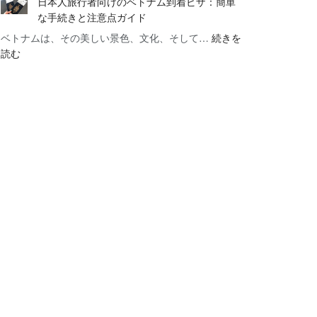
日本人旅行者向けのベトナム到着ビザ：簡単
ト
ザ
ザ
く
な手続きと注意点ガイド
ナ
の
を
べ
ベトナムは、その美しい景色、文化、そして…
ム
続きを
即
申
き
:
読む
旅
時
請
6
日
行
取
す
つ
本
ビ
得
る
の
人
ザ
で
方
こ
旅
2025
旅
法
と
行
行
（2025
【2025
者
計
年
年
向
画
ガ
最
け
を
イ
新
の
ス
ド）
版】
ベ
ム
ト
ー
ナ
ズ
ム
に
到
着
ビ
ザ：