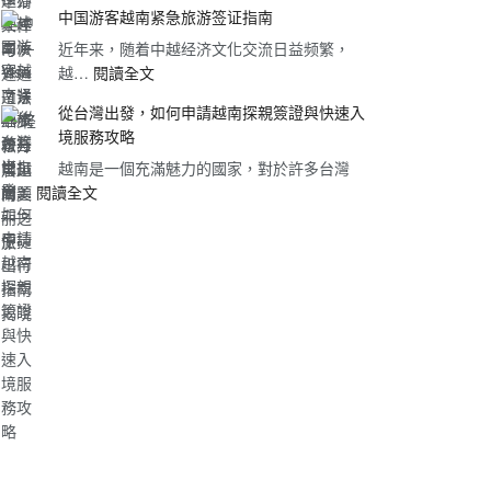
香
旅
在
中国游客越南紧急旅游签证指南
港
客
线
近年来，随着中越经济文化交流日益频繁，
居
越
申
:
越…
閱讀全文
民
南
请
中
如
旅
网
從台灣出發，如何申請越南探親簽證與快速入
国
何
游
带
境服務攻略
游
快
签
你
越南是一個充滿魅力的國家，對於許多台灣
客
速
证
轻
:
居…
閱讀全文
越
办
指
松
從
南
理
南：
开
台
紧
越
申
启
灣
急
南
请
越
出
旅
e-
条
南
發，
游
Visa？
件
之
如
签
详
与
旅
何
证
细
快
申
指
步
速
請
南
骤
通
越
与
过
南
常
法
探
见
—