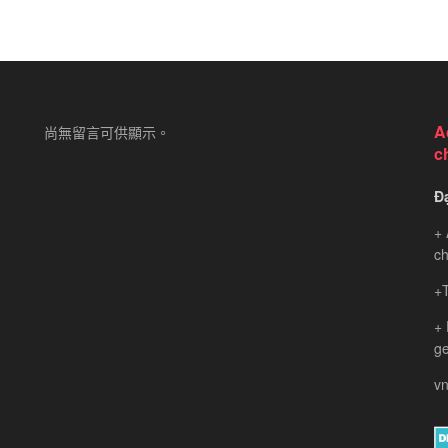
A
尚無留言可供顯示。
c
Đ
+ 
ch
+T
+
ge
vn