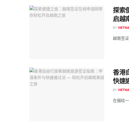
探索
启越
BY
VIETN
越南签证
香港
快速
BY
VIETN
在描绘一