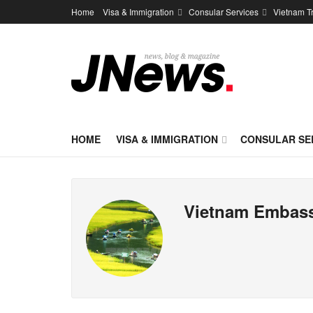
Home
Visa & Immigration
Consular Services
Vietnam T
HOME
VISA & IMMIGRATION
CONSULAR SE
Vietnam Embass