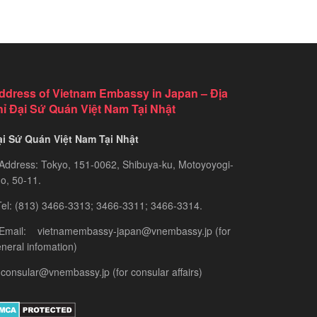
ddress of Vietnam Embassy in Japan – Địa
hỉ Đại Sứ Quán Việt Nam Tại Nhật
ại Sứ Quán Việt Nam Tại Nhật
Address: Tokyo, 151-0062, Shibuya-ku, Motoyoyogi-
o, 50-11.
el: (813) 3466-3313; 3466-3311; 3466-3314.
 Email: vietnamembassy-japan@vnembassy.jp (for
neral infomation)
consular@vnembassy.jp (for consular affairs)