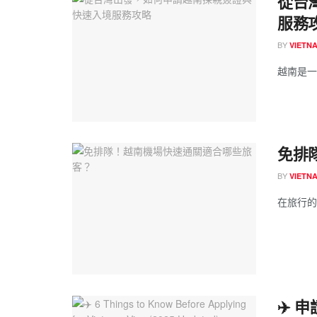
從台
服務
BY
VIETN
越南是一
免排
BY
VIETN
在旅行的
✈️ 