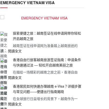
EMERGENCY VIETNAM VISA
探索便捷之旅：越南签证在线申请网带你轻松
开启越南之旅
越南签证在线申请网为准备踏上越南旅途的
:
朋…
閱讀全文
探
香港自由行旅客越南旅游签证指南：申请条件
索
与快速通过法 — 轻松开启越南美丽之旅
便
在描绘一场精彩的越南之旅之前，香港自由
捷
:
行…
閱讀全文
之
香
旅：
香港居民如何快速办理越南 e-Visa？详细步骤
港
越
与常见问题——便捷出行指南揭晓
自
南
在全球旅行日益增长的背景下，越南作为一
由
签
:
个…
閱讀全文
行
证