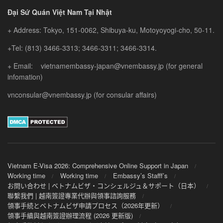
與
问
—
Đại Sứ Quán Việt Nam Tại Nhật
快
题
轻
速
——
+ Address: Tokyo, 151-0062, Shibuya-ku, Motoyoyogi-cho, 50-11.
松
入
便
开
+Tel: (813) 3466-3313; 3466-3311; 3466-3314.
境
捷
启
服
出
越
+ Email: vietnamembassy-japan@vnembassy.jp (for general
務
行
南
infomation)
攻
指
美
略
vnconsular@vnembassy.jp (for consular affairs)
南
丽
揭
之
晓
旅
Vietnam E-Visa 2026: Comprehensive Online Support in Japan
Working time
Working time
Embassy’s Stafff’s
お問い合わせ | ベトナムビザ・コンシェルジュ＆サポート（日本）
聯繫我們 | 越南簽證專業代辦與領事諮詢服務
領事手続とベトナムビザ申請プロセス（2026年更新）
領事手續與越南簽證辦理流程 (2026 更新版)