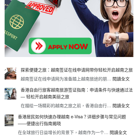
探索便捷之旅：越南签证在线申请网带你轻松开启越南之旅
:
越南签证在线申请网为准备踏上越南旅途的朋…
閱讀全文
探
香港自由行旅客越南旅游签证指南：申请条件与快速通过法
索
— 轻松开启越南美丽之旅
便
:
在描绘一场精彩的越南之旅之前，香港自由行…
閱讀全文
捷
香
之
香港居民如何快速办理越南 e-Visa？详细步骤与常见问题
港
旅：
——便捷出行指南揭晓
自
越
:
在全球旅行日益增长的背景下，越南作为一个…
閱讀全文
由
南