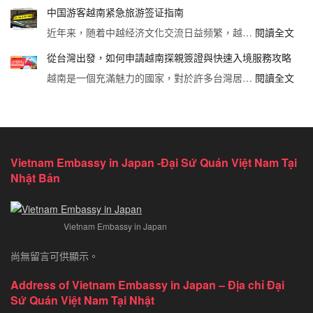
香
行
签
中国游客越南紧急旅游签证指南
港
旅
证
:
近年来，随着中越经济文化交流日益频繁，越…
閱讀全文
居
客
在
中
民
越
线
從台灣出發，如何申請越南探親簽證與快速入境服務攻略
国
如
南
申
:
越南是一個充滿魅力的國家，對於許多台灣居…
閱讀全文
游
何
旅
请
從
客
快
游
网
台
越
速
签
带
灣
南
办
证
你
出
紧
理
指
轻
發，
急
越
南：
松
Vietnam Embassy in Japan -Đại Sứ Quán Việt Nam Tại
如
旅
南
申
开
Nhật Bản
何
游
e-
请
启
申
签
Visa
条
越
請
证
详
件
南
Vietnam Embassy in Japan
越
指
细
与
之
南
南
步
快
旅
尚無留言可供顯示。
探
骤
速
親
与
通
Address of Vietnam Embassy in Japan – Địa chỉ Đại
簽
常
过
Sứ Quán Việt Nam Tại Nhật
證
见
法