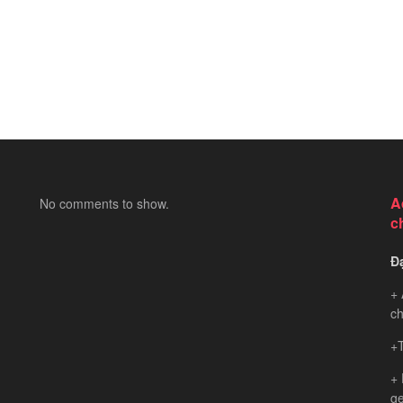
A
No comments to show.
c
Đ
+ 
ch
+T
+
ge