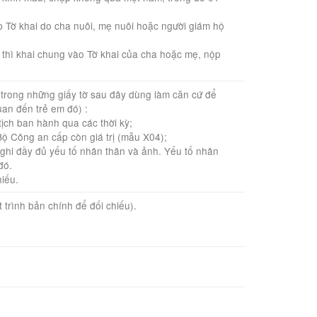
ợp Tờ khai do cha nuôi, mẹ nuôi hoặc người giám hộ
 thì khai chung vào Tờ khai của cha hoặc mẹ, nộp
t trong những giấy tờ sau đây dùng làm căn cứ để
uan đến trẻ em đó) :
tịch ban hành qua các thời kỳ;
ộ Công an cấp còn giá trị (mẫu X04);
 ghi đầy đủ yếu tố nhân thân và ảnh. Yếu tố nhân
đó.
hiếu.
t trình bản chính để đối chiếu).