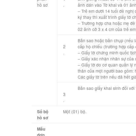
hồ sơ ​ ​
.
ảnh dán vào Tờ khai và 01 ản
– Trẻ em dưới 14 tuổi đề nghị
ký thay thì xuất trình giấy tờ
– Trường hợp cha hoặc mẹ đề n
02 ảnh cỡ 3 x 4 cm của trẻ em
Bản sao hoặc bản chụp (nếu là
2
cấp hộ chiếu (trường hợp cấp 
.
– Giấy tờ chứng minh quốc tịc
– Giấy xác nhận nhân sự của 
– Giấy tờ do cơ quan quản lý 
thân của một người bao gồm: họ
Các giấy tờ trên nếu đã hết g
​Bản sao giấy khai sinh đối với
3
.
Một (01) bộ.
Số bộ
hồ sơ
Mẫu
đơn,