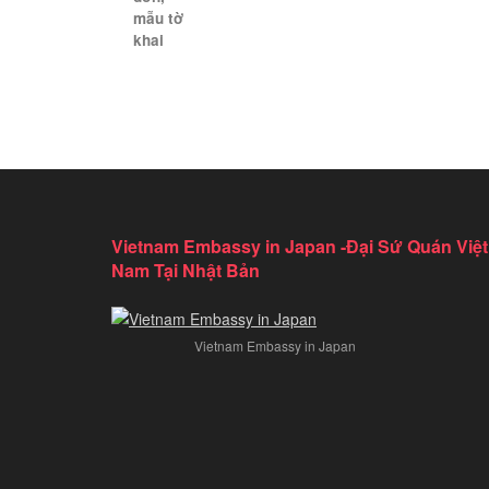
mẫu tờ
khai
Vietnam Embassy in Japan -Đại Sứ Quán Việt
Nam Tại Nhật Bản
Vietnam Embassy in Japan