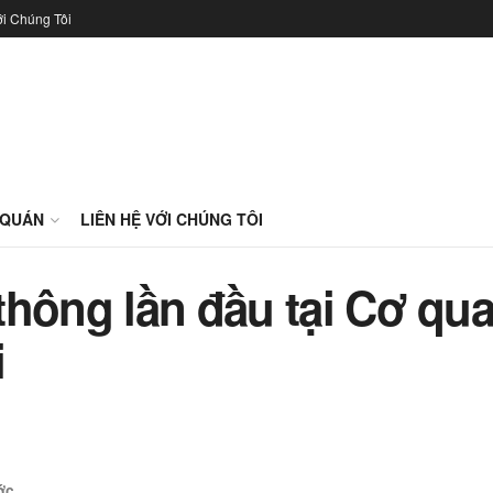
ới Chúng Tôi
 QUÁN
LIÊN HỆ VỚI CHÚNG TÔI
hông lần đầu tại Cơ quan
i
ớc