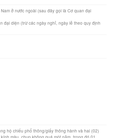
ệt Nam ở nước ngoài (sau đây gọi là Cơ quan đại
n đại diện (trừ các ngày nghỉ, ngày lễ theo quy định
ng hộ chiếu phổ thông/giấy thông hành và hai (02)
o kính màu, chụp không quá một năm, trong đó 01