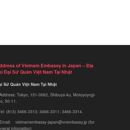
ddress of Vietnam Embassy in Japan – Địa
hỉ Đại Sứ Quán Việt Nam Tại Nhật
ại Sứ Quán Việt Nam Tại Nhật
Address: Tokyo, 151-0062, Shibuya-ku, Motoyoyogi-
o, 50-11.
el: (813) 3466-3313; 3466-3311; 3466-3314.
 Email: vietnamembassy-japan@vnembassy.jp (for
neral infomation)