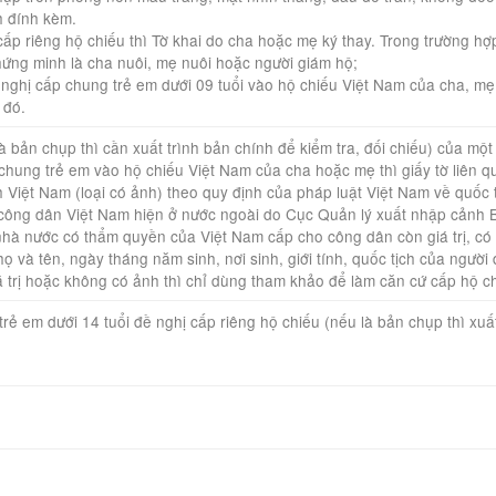
h đính kèm.
 cấp riêng hộ chiếu thì Tờ khai do cha hoặc mẹ ký thay. Trong trường h
 chứng minh là cha nuôi, mẹ nuôi hoặc người giám hộ;
ghị cấp chung trẻ em dưới 09 tuổi vào hộ chiếu Việt Nam của cha, mẹ
 đó.
 bản chụp thì cần xuất trình bản chính để kiểm tra, đối chiếu) của mộ
chung trẻ em vào hộ chiếu Việt Nam của cha hoặc mẹ thì giấy tờ liên q
h Việt Nam (loại có ảnh) theo quy định của pháp luật Việt Nam về quốc 
công dân Việt Nam hiện ở nước ngoài do Cục Quản lý xuất nhập cảnh B
nhà nước có thẩm quyền của Việt Nam cấp cho công dân còn giá trị, có
 và tên, ngày tháng năm sinh, nơi sinh, giới tính, quốc tịch của người 
iá trị hoặc không có ảnh thì chỉ dùng tham khảo để làm căn cứ cấp hộ c
 trẻ em dưới 14 tuổi đề nghị cấp riêng hộ chiếu (nếu là bản chụp thì xuấ