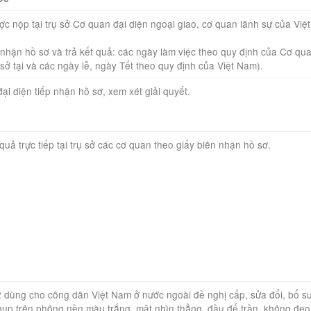
được nộp tại trụ sở Cơ quan đại diện ngoại giao, cơ quan lãnh sự của Vi
 nhận hồ sơ và trả kết quả: các ngày làm việc theo quy định của Cơ qua
sở tại và các ngày lễ, ngày Tết theo quy định của Việt Nam).
đại diện tiếp nhận hồ sơ, xem xét giải quyết.
 quả trực tiếp tại trụ sở các cơ quan theo giấy biên nhận hồ sơ.
 dùng cho công dân Việt Nam ở nước ngoài đề nghị cấp, sửa đổi, bổ su
hụp trên phông nền màu trắng, mặt nhìn thẳng, đầu để trần, không đe