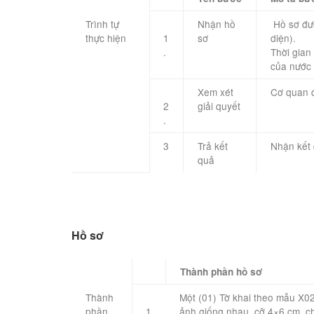
Trình tự
​​Nhận hồ
​​ Hồ sơ 
thực hiện ​ ​ ​
1
sơ
diện).
.
Thời gian
của nước 
​​Xem xét
​Cơ quan 
2
giải quyết
.
​3
​​Trả kết
​​Nhận kết
quả
Hồ sơ
​Thành phần hồ sơ
Thành
Một (01) Tờ khai theo mẫu X02
phần
1
ảnh giống nhau, cỡ 4×6 cm, c