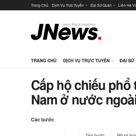
Trang Chủ
Dịch Vụ Trực Tuyến
Đại Sứ Quán
Liên Hệ V
TRANG CHỦ
DỊCH VỤ TRỰC TUYẾN
ĐẠI SỨ
Cấp hộ chiếu phổ t
Nam ở nước ngoà
Các bước
​Tên bước
Mô tả bư