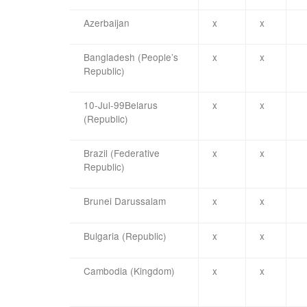
Azerbaijan
x
x
Bangladesh (People’s
x
x
Republic)
10-Jul-99Belarus
x
x
(Republic)
Brazil (Federative
x
x
Republic)
Brunei Darussalam
x
x
Bulgaria (Republic)
x
x
Cambodia (Kingdom)
x
x