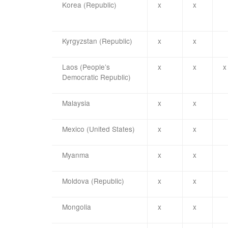
Korea (Republic)
x
x
Kyrgyzstan (Republic)
x
x
Laos (People’s
x
x
x
Democratic Republic)
Malaysia
x
x
Mexico (United States)
x
x
Myanma
x
x
Moldova (Republic)
x
x
Mongolia
x
x