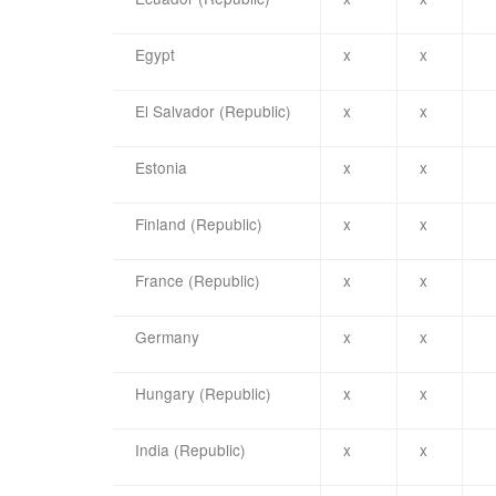
Egypt
x
x
El Salvador (Republic)
x
x
Estonia
x
x
Finland (Republic)
x
x
France (Republic)
x
x
Germany
x
x
Hungary (Republic)
x
x
India (Republic)
x
x