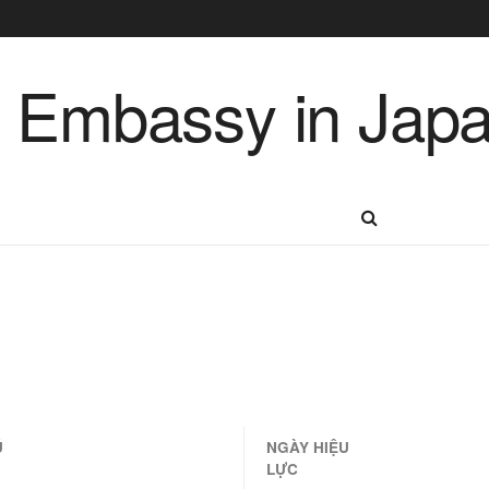
Ú
NGÀY
HIỆU
LỰC