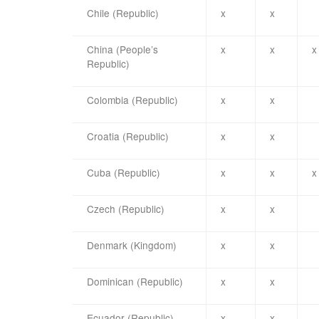
Chile (Republic)
x
x
China (People’s
x
x
x
Republic)
Colombia (Republic)
x
x
Croatia (Republic)
x
x
Cuba (Republic)
x
x
x
Czech (Republic)
x
x
Denmark (Kingdom)
x
x
Dominican (Republic)
x
x
Ecuador (Republic)
x
x