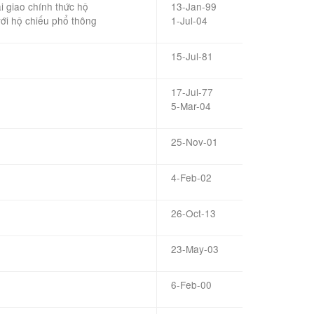
i giao
chính thức
hộ
13-Jan-99
ới
hộ chiếu phổ thông
1-Jul-04
15-Jul-81
17-Jul-77
5-Mar-04
25-Nov-01
4-Feb-02
26-Oct-13
23-May-03
6-Feb-00