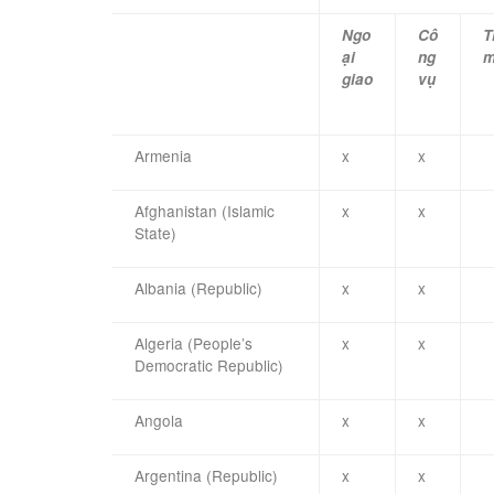
Ngo
Cô
T
ại
ng
m
giao
vụ
Armenia
x
x
Afghanistan (Islamic
x
x
State)
Albania (Republic)
x
x
Algeria (People’s
x
x
Democratic Republic)
Angola
x
x
Argentina (Republic)
x
x