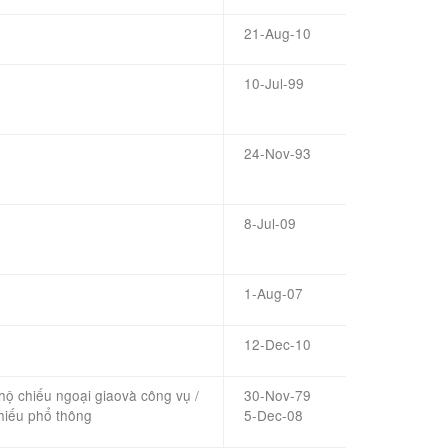
21-Aug-10
10-Jul-99
24-Nov-93
8-Jul-09
1-Aug-07
12-Dec-10
hộ chiếu
ngoại giao
và công vụ
/
30-Nov-79
hiếu
phổ thông
5-Dec-08