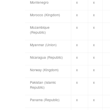
Montenegro
x
x
Morocco (Kingdom)
x
x
Mozambique
x
x
(Republic)
Myanmar (Union)
x
x
Nicaragua (Republic)
x
x
Norway (Kingdom)
x
x
Pakistan (Islamic
x
x
Republic)
Panama (Republic)
x
x