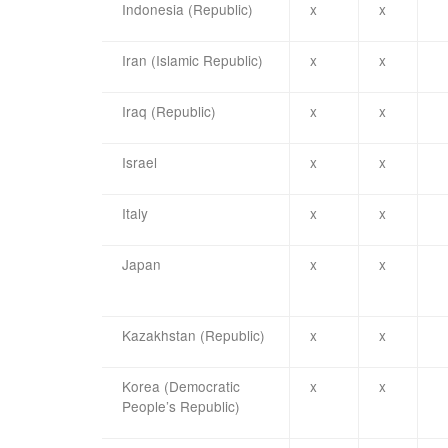
Indonesia (Republic)
x
x
Iran (Islamic Republic)
x
x
Iraq (Republic)
x
x
Israel
x
x
Italy
x
x
Japan
x
x
Kazakhstan (Republic)
x
x
Korea (Democratic
x
x
People’s Republic)