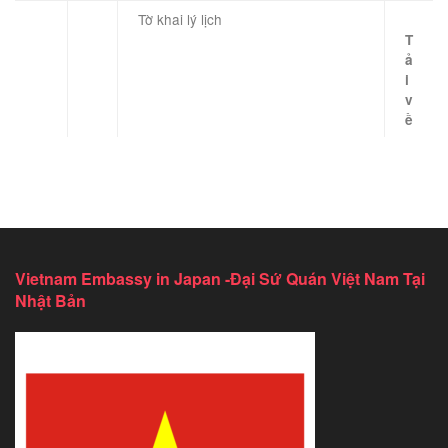
Tờ khai lý lịch
T
ả
i
v
ề
Vietnam Embassy in Japan -Đại Sứ Quán Việt Nam Tại
Nhật Bản