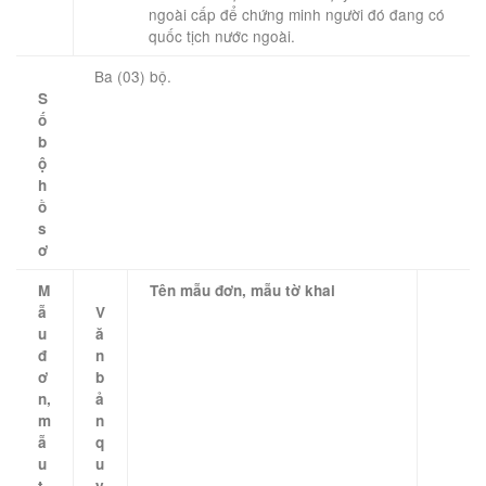
ngoài cấp để chứng minh người đó đang có
quốc tịch nước ngoài.
Ba (03) bộ.
S
ố
b
ộ
h
ồ
s
ơ
M
Tên mẫu đơn, mẫu tờ khai
ẫ
V
u
ă
đ
n
ơ
b
n,
ả
m
n
ẫ
q
u
u
t
y