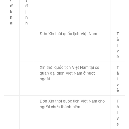
ờ
đ
k
ị
h
n
ai
h
​ ​ ​
​Đơn Xin thôi quốc tịch Việt Nam​
T
​ ​
ả
i
v
ề
Xin thôi quốc tịch Việt Nam tại cơ
T
quan đại diện Việt Nam ở nước
ả
ngoài​
i
v
ề
Đơn Xin thôi quốc tịch Việt Nam cho
T
người chưa thành niên​
ả
i
v
ề