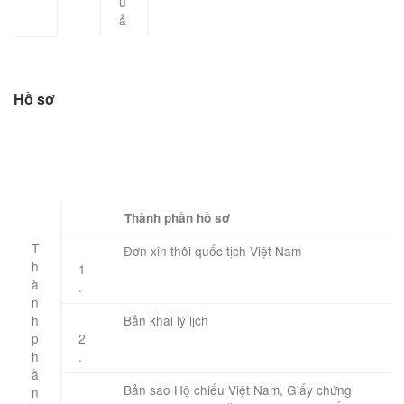
u
ả
Hồ sơ
​Thành phần hồ sơ
T
Đơn xin thôi quốc tịch Việt Nam
h
1
à
.
n
h
Bản khai lý lịch
p
2
h
.
ầ
Bản sao Hộ chiếu Việt Nam, Giấy chứng
n