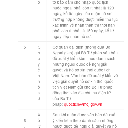
ơ
tờ bảo đảm cho nhập quốc tịch
nước ngoài phải còn ít nhất là 120
ngày, kể từ ngày tiếp nhận hồ sơ;
trường hợp không được miễn thủ tục
xác minh về nhân thân thì thời hạn
phải còn ít nhất là 150 ngày, kể từ
ngày tiếp nhận hồ sơ.
5
C
Cơ quan đại diện (thông qua Bộ
.
h
Ngoại giao) gửi Bộ Tư pháp văn bản
u
đề xuất ý kiến kèm theo danh sách
y
những người được đề nghị giải
ể
quyết và hồ sơ xin thôi quốc tịch
n
Việt Nam. Văn bản đề xuất ý kiến về
h
việc giải quyết hồ sơ xin thôi quốc
ồ
tịch Việt Nam gửi cho Bộ Tư pháp
s
đồng thời vào địa chỉ thư điện tử
ơ
của Bộ Tư
pháp:
quoctich@moj.gov.vn
.
X
​Sau khi nhận được văn bản đề xuất
6
ử
ý kiến kèm theo danh sách những
.
lý
người được đề nghị giải quyết và hồ