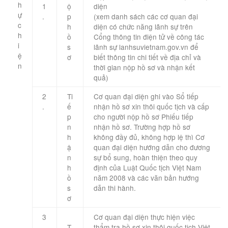
h
1
ộ
diện
ự
.
p
(xem danh sách các cơ quan đại
c
h
diện có chức năng lãnh sự trên
h
ồ
Cổng thông tin điện tử về công tác
i
s
lãnh sự lanhsuvietnam.gov.vn để
ệ
ơ
biết thông tin chi tiết về địa chỉ và
n
thời gian nộp hồ sơ và nhận kết
​ ​
quả)
​ ​
2
Ti
Cơ quan đại diện ghi vào Sổ tiếp
.
ế
nhận hồ sơ xin thôi quốc tịch và cấp
p
cho người nộp hồ sơ Phiếu tiếp
n
nhận hồ sơ. Trường hợp hồ sơ
h
không đầy đủ, không hợp lệ thì Cơ
ậ
quan đại diện hướng dẫn cho đương
n
sự bổ sung, hoàn thiện theo quy
h
định của Luật Quốc tịch Việt Nam
ồ
năm 2008 và các văn bản hướng
s
dẫn thi hành.
ơ
3
Cơ quan đại diện thực hiện việc
.
T
thẩm tra hồ sơ xin thôi quốc tịch Việt