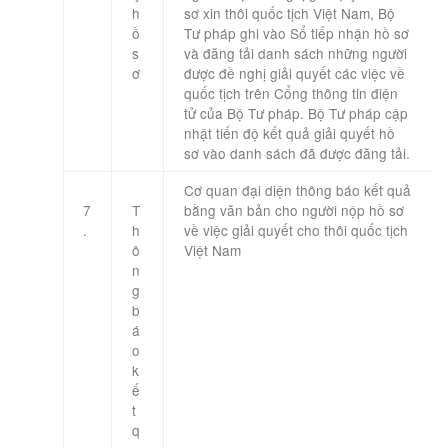
h
sơ xin thôi quốc tịch Việt Nam, Bộ
ồ
Tư pháp ghi vào Sổ tiếp nhận hồ sơ
s
và đăng tải danh sách những người
ơ
được đề nghị giải quyết các việc về
quốc tịch trên Cổng thông tin điện
tử của Bộ Tư pháp. Bộ Tư pháp cập
nhật tiến độ kết quả giải quyết hồ
sơ vào danh sách đã được đăng tải.
​Cơ quan đại diện thông báo kết quả
7
T
bằng văn bản cho người nộp hồ sơ
.
h
về việc giải quyết cho thôi quốc tịch
ô
Việt Nam
n
g
b
á
o
k
ế
t
q