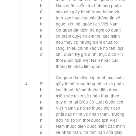
h
Nam nhằm kiểm tra tính hợp pháp
ẩ
của các giấy tờ có trong hồ sơ và
m
tính xác thực của các thông tin về
tr
người xin thôi quốc tịch Việt Nam.
a
Cơ quan đại diện đề nghị cơ quan
h
có thẩm quyền kiểm tra, xác minh
ồ
nếu thấy có những điểm chưa rõ
s
ràng, thiếu chính xác về họ tên, địa
ơ
chỉ, quan hệ gia đình, mục đích xin
thôi quốc tịch Việt Nam hoặc các
thông tin khác liên quan.
Cơ quan đại diện lập danh mục các
4
P
giấy tờ có trong từng hồ sơ và phân
.
h
loại thành hồ sơ thuộc diện được
â
miễn xác minh về nhân thân theo
n
quy định tại Điều 30 Luật Quốc tịch
lo
Việt Nam và hồ sơ thuộc diện cần
ại
phải xác minh về nhân thân. Trường
h
hợp hồ sơ xin thôi quốc tịch Việt
ồ
Nam thuộc diện được miễn xác minh
s
về nhân thân, thì thời hạn của giấy