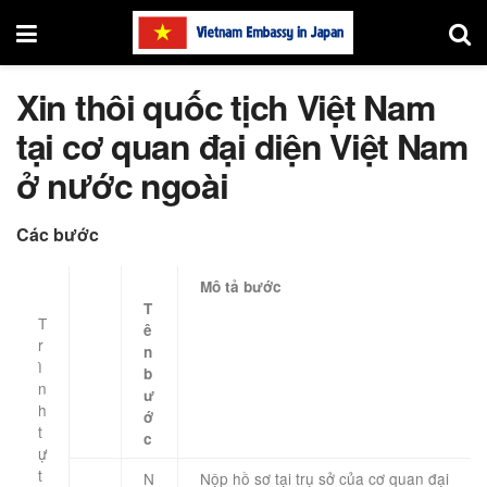
Xin thôi quốc tịch Việt Nam
tại cơ quan đại diện Việt Nam
ở nước ngoài
Các bước
Mô tả bước
T
T
ê
r
n
ì
b
n
ư
h
ớ
t
c
ự
t
N
Nộp hồ sơ tại trụ sở của cơ quan đại