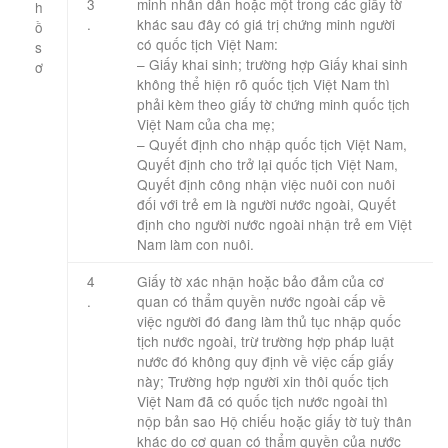
3
minh nhân dân hoặc một trong các giấy tờ
h
.
khác sau đây có giá trị chứng minh người
ồ
có quốc tịch Việt Nam:
s
– Giấy khai sinh; trường hợp Giấy khai sinh
ơ ​
không thể hiện rõ quốc tịch Việt Nam thì
​ ​
phải kèm theo giấy tờ chứng minh quốc tịch
Việt Nam của cha mẹ;
– Quyết định cho nhập quốc tịch Việt Nam,
Quyết định cho trở lại quốc tịch Việt Nam,
Quyết định công nhận việc nuôi con nuôi
đối với trẻ em là người nước ngoài, Quyết
định cho người nước ngoài nhận trẻ em Việt
Nam làm con nuôi.
4
Giấy tờ xác nhận hoặc bảo đảm của cơ
.
quan có thẩm quyền nước ngoài cấp về
việc người đó đang làm thủ tục nhập quốc
tịch nước ngoài, trừ trường hợp pháp luật
nước đó không quy định về việc cấp giấy
này; Trường hợp người xin thôi quốc tịch
Việt Nam đã có quốc tịch nước ngoài thì
nộp bản sao Hộ chiếu hoặc giấy tờ tuỳ thân
khác do cơ quan có thẩm quyền của nước