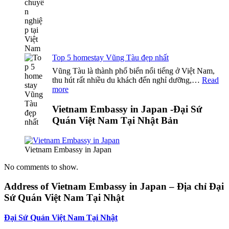
Top 5 homestay Vũng Tàu đẹp nhất
Vũng Tàu là thành phố biển nổi tiếng ở Việt Nam,
thu hút rất nhiều du khách đến nghỉ dưỡng,…
Read
:
more
Top
5
Vietnam Embassy in Japan -Đại Sứ
homestay
Quán Việt Nam Tại Nhật Bản
Vũng
Tàu
đẹp
Vietnam Embassy in Japan
nhất
No comments to show.
Address of Vietnam Embassy in Japan – Địa chỉ Đại
Sứ Quán Việt Nam Tại Nhật
Đại Sứ Quán Việt Nam Tại Nhật