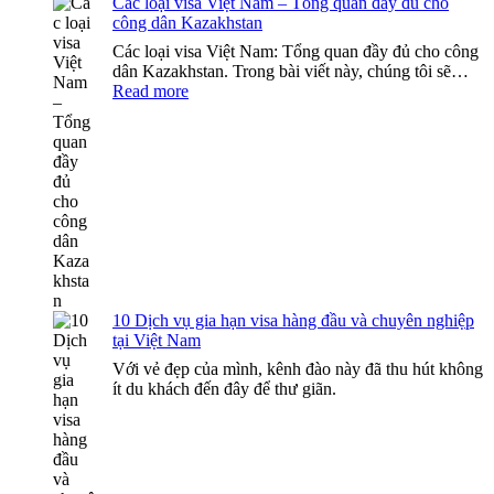
Các loại visa Việt Nam – Tổng quan đầy đủ cho
Lịc
công dân Kazakhstan
An
Toà
Các loại visa Việt Nam: Tổng quan đầy đủ cho công
dân Kazakhstan. Trong bài viết này, chúng tôi sẽ…
:
Read more
Các
loại
visa
Việt
Nam
–
Tổng
quan
đầy
đủ
cho
10 Dịch vụ gia hạn visa hàng đầu và chuyên nghiệp
công
tại Việt Nam
dân
Kazakhstan
Với vẻ đẹp của mình, kênh đào này đã thu hút không
ít du khách đến đây để thư giãn.