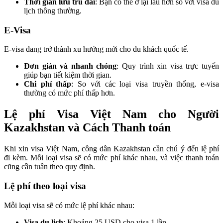
Thời gian lưu trú dài
: Bạn có thể ở lại lâu hơn so với visa du
lịch thông thường.
E-Visa
E-visa đang trở thành xu hướng mới cho du khách quốc tế.
Đơn giản và nhanh chóng
: Quy trình xin visa trực tuyến
giúp bạn tiết kiệm thời gian.
Chi phí thấp
: So với các loại visa truyền thống, e-visa
thường có mức phí thấp hơn.
Lệ phí Visa Việt Nam cho Người
Kazakhstan và Cách Thanh toán
Khi xin visa Việt Nam, công dân Kazakhstan cần chú ý đến lệ phí
đi kèm. Mỗi loại visa sẽ có mức phí khác nhau, và việc thanh toán
cũng cần tuân theo quy định.
Lệ phí theo loại visa
Mỗi loại visa sẽ có mức lệ phí khác nhau:
Visa du lịch
: Khoảng 25 USD cho visa 1 lần.