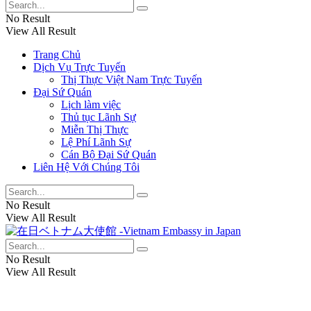
No Result
View All Result
Trang Chủ
Dịch Vụ Trực Tuyến
Thị Thực Việt Nam Trực Tuyến
Đại Sứ Quán
Lịch làm việc
Thủ tục Lãnh Sự
Miễn Thị Thực
Lệ Phí Lãnh Sự
Cán Bộ Đại Sứ Quán
Liên Hệ Với Chúng Tôi
No Result
View All Result
No Result
View All Result