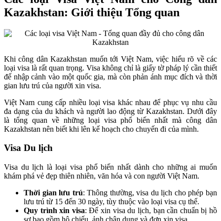
Kazakhstan: Giới thiệu Tổng quan
Khi công dân Kazakhstan muốn tới Việt Nam, việc hiểu rõ về các
loại visa là rất quan trọng. Visa không chỉ là giấy tờ pháp lý cần thiết
để nhập cảnh vào một quốc gia, mà còn phản ánh mục đích và thời
gian lưu trú của người xin visa.
Việt Nam cung cấp nhiều loại visa khác nhau để phục vụ nhu cầu
đa dạng của du khách và người lao động từ Kazakhstan. Dưới đây
là tổng quan về những loại visa phổ biến nhất mà công dân
Kazakhstan nên biết khi lên kế hoạch cho chuyến đi của mình.
Visa Du lịch
Visa du lịch là loại visa phổ biến nhất dành cho những ai muốn
khám phá vẻ đẹp thiên nhiên, văn hóa và con người Việt Nam.
Thời gian lưu trú
: Thông thường, visa du lịch cho phép bạn
lưu trú từ 15 đến 30 ngày, tùy thuộc vào loại visa cụ thể.
Quy trình xin visa
: Để xin visa du lịch, bạn cần chuẩn bị hồ
sơ bao gồm hộ chiếu, ảnh chân dung và đơn xin visa.