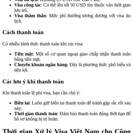
Visa công tác
: Có thể lên tới 50 USD tùy thuộc vào thời gian
lưu trú.
Visa thăm thân
: Mức phí thường tương đương với visa du
lịch.
Cách thanh toán
Có nhiều hình thức thanh toán khi xin visa:
Tiền mặt
: Một số cơ quan ngoại giao chấp nhận thanh toán
bằng tiền mặt.
Chuyển khoản ngân hàng
: Đây là phương thức phổ biến và
tiện lợi.
Các lưu ý khi thanh toán
Khi thanh toán lệ phí visa, bạn cần chú ý:
Biên lai
: Luôn giữ biên lai thanh toán để tránh gặp rắc rối sau
này.
Thời gian thanh toán
: Đảm bảo thanh toán đúng thời hạn để
hồ sơ không bị trì hoãn.
Thời gian Xử lý Visa Việt Nam cho Công