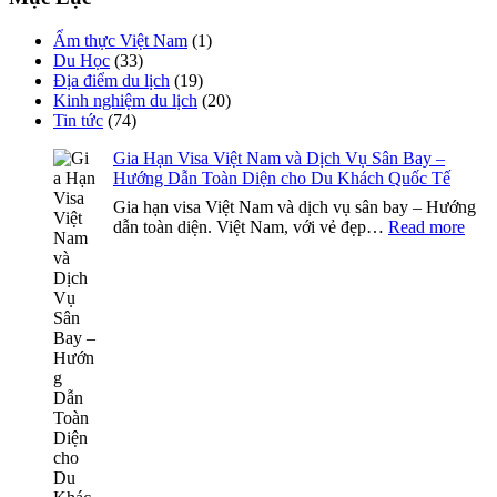
Ẩm thực Việt Nam
(1)
Du Học
(33)
Địa điểm du lịch
(19)
Kinh nghiệm du lịch
(20)
Tin tức
(74)
Gia Hạn Visa Việt Nam và Dịch Vụ Sân Bay –
Hướng Dẫn Toàn Diện cho Du Khách Quốc Tế
Gia hạn visa Việt Nam và dịch vụ sân bay – Hướng
:
dẫn toàn diện. Việt Nam, với vẻ đẹp…
Read more
Gia
Hạn
Visa
Việt
Na
và
Dịc
Vụ
Sân
Bay
–
Hướ
Dẫn