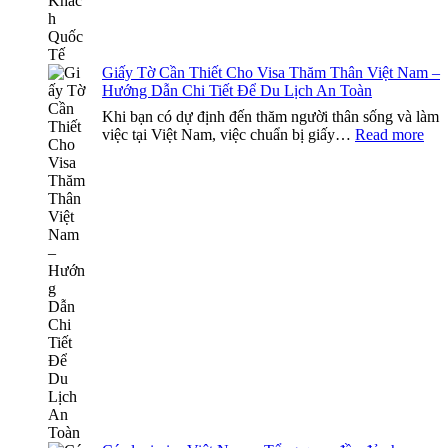
Toà
Diệ
cho
Du
Giấy Tờ Cần Thiết Cho Visa Thăm Thân Việt Nam –
Khá
Hướng Dẫn Chi Tiết Để Du Lịch An Toàn
Quố
Tế
Khi bạn có dự định đến thăm người thân sống và làm
:
việc tại Việt Nam, việc chuẩn bị giấy…
Read more
Giấ
Tờ
Cầ
Thi
Ch
Vis
Th
Thâ
Việ
Na
–
Hư
Dẫ
Chi
Tiết
Để
Du