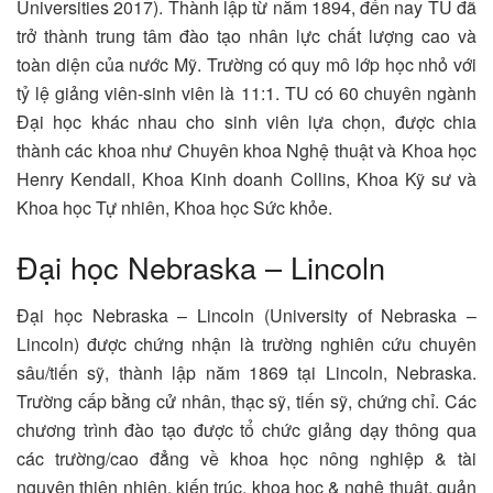
Universities 2017). Thành lập từ năm 1894, đến nay TU đã
trở thành trung tâm đào tạo nhân lực chất lượng cao và
toàn diện của nước Mỹ. Trường có quy mô lớp học nhỏ với
tỷ lệ giảng viên-sinh viên là 11:1. TU có 60 chuyên ngành
Đại học khác nhau cho sinh viên lựa chọn, được chia
thành các khoa như Chuyên khoa Nghệ thuật và Khoa học
Henry Kendall, Khoa Kinh doanh Collins, Khoa Kỹ sư và
Khoa học Tự nhiên, Khoa học Sức khỏe.
Đại học Nebraska – Lincoln
Đại học Nebraska – Lincoln (University of Nebraska –
Lincoln) được chứng nhận là trường nghiên cứu chuyên
sâu/tiến sỹ, thành lập năm 1869 tại Lincoln, Nebraska.
Trường cấp bằng cử nhân, thạc sỹ, tiến sỹ, chứng chỉ. Các
chương trình đào tạo được tổ chức giảng dạy thông qua
các trường/cao đẳng về khoa học nông nghiệp & tài
nguyên thiên nhiên, kiến trúc, khoa học & nghệ thuật, quản