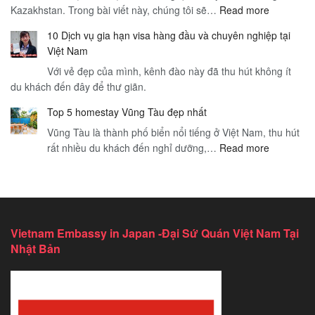
:
Kazakhstan. Trong bài viết này, chúng tôi sẽ…
Cho
Read more
Bay
Các
Visa
–
10 Dịch vụ gia hạn visa hàng đầu và chuyên nghiệp tại
loại
Thăm
Hướng
Việt Nam
visa
Thân
Dẫn
Với vẻ đẹp của mình, kênh đào này đã thu hút không ít
Việt
Việt
Toàn
du khách đến đây để thư giãn.
Nam
Nam
Diện
–
–
cho
Top 5 homestay Vũng Tàu đẹp nhất
Tổng
Hướng
Du
Vũng Tàu là thành phố biển nổi tiếng ở Việt Nam, thu hút
quan
Dẫn
Khách
:
rất nhiều du khách đến nghỉ dưỡng,…
Read more
đầy
Chi
Quốc
Top
đủ
Tiết
Tế
5
cho
Để
homestay
công
Du
Vũng
dân
Lịch
Tàu
Kazakhst
An
Vietnam Embassy in Japan -Đại Sứ Quán Việt Nam Tại
đẹp
Toàn
Nhật Bản
nhất