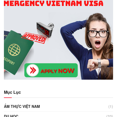
Mục Lục
ẨM THỰC VIỆT NAM
(1)
DU HỌC
(33)