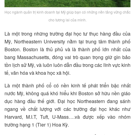
Học ngành quản trị kinh doanh tại Mỹ giúp bạn có những nền tảng vững chắc
cho tương lai của mình.
Là một trong những trường đại học tư thục hàng đầu của
Mỹ, Northeastern University nằm tại trung tâm thành phố
Boston. Boston là thủ phủ và là thành phố lớn nhất của
bang Massachusetts, đóng vai trò quan trọng giữ gìn bảo
tồn lịch sử Mỹ, và luôn luôn dẫn đầu trong các lĩnh vực kinh
tế, văn hóa và khoa học xã hội.
Là một thành phố cổ có nền kinh tế phát triển bậc nhất
nước Mỹ, không quá khó hiểu khi Boston sở hữu nền giáo
dục hàng đầu thế giới. Đại học Northeastern đang sánh
ngang về chất lượng với các trường đại học khác như
Harvard, M.I.T, Tuft, U-Mass….và được xếp vào nhóm
trường hạng 1 (Tier 1) Hoa Kỳ.