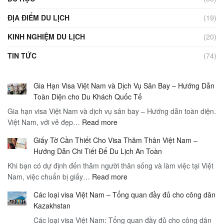
ĐỊA ĐIỂM DU LỊCH
(19)
KINH NGHIỆM DU LỊCH
(20)
TIN TỨC
(74)
Gia Hạn Visa Việt Nam và Dịch Vụ Sân Bay – Hướng Dẫn
Toàn Diện cho Du Khách Quốc Tế
Gia hạn visa Việt Nam và dịch vụ sân bay – Hướng dẫn toàn diện.
:
Việt Nam, với vẻ đẹp…
Read more
Gia
Giấy Tờ Cần Thiết Cho Visa Thăm Thân Việt Nam –
Hạn
Hướng Dẫn Chi Tiết Để Du Lịch An Toàn
Visa
Khi bạn có dự định đến thăm người thân sống và làm việc tại Việt
Việt
:
Nam, việc chuẩn bị giấy…
Read more
Nam
Giấy
và
Các loại visa Việt Nam – Tổng quan đầy đủ cho công dân
Tờ
Dịch
Kazakhstan
Cần
Vụ
Các loại visa Việt Nam: Tổng quan đầy đủ cho công dân
Thiết
Sân