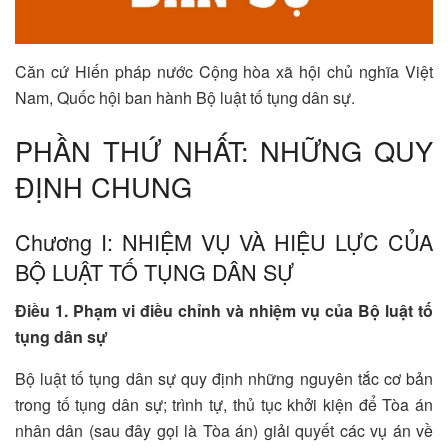
Căn cứ Hiến pháp nước Cộng hòa xã hội chủ nghĩa Việt
Nam, Quốc hội ban hành Bộ luật tố tụng dân sự.
PHẦN THỨ NHẤT: NHỮNG QUY
ĐỊNH CHUNG
Chương I: NHIỆM VỤ VÀ HIỆU LỰC CỦA
BỘ LUẬT TỐ TỤNG DÂN SỰ
Điều 1. Phạm vi điều chỉnh và nhiệm vụ của Bộ luật tố
tụng dân sự
Bộ luật tố tụng dân sự quy định những nguyên tắc cơ bản
trong tố tụng dân sự; trình tự, thủ tục khởi kiện để Tòa án
nhân dân (sau đây gọi là Tòa án) giải quyết các vụ án về