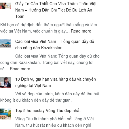
Giấy Tờ Cần Thiết Cho Visa Thăm Thân Việt
Hạn
Nam – Hướng Dẫn Chi Tiết Để Du Lịch An
Visa
Toàn
Việt
Khi bạn có dự định đến thăm người thân sống và làm
Nam
:
việc tại Việt Nam, việc chuẩn bị giấy…
Read more
và
Giấy
Dịch
Các loại visa Việt Nam – Tổng quan đầy đủ
Tờ
Vụ
cho công dân Kazakhstan
Cần
Sân
Các loại visa Việt Nam: Tổng quan đầy đủ cho
Thiết
Bay
công dân Kazakhstan. Trong bài viết này, chúng tôi
Cho
–
:
sẽ…
Read more
Visa
Hướng
Các
Thăm
Dẫn
10 Dịch vụ gia hạn visa hàng đầu và chuyên
loại
Thân
Toàn
nghiệp tại Việt Nam
visa
Việt
Diện
Với vẻ đẹp của mình, kênh đào này đã thu hút
Việt
Nam
cho
không ít du khách đến đây để thư giãn.
Nam
–
Du
–
Hướng
Khách
Top 5 homestay Vũng Tàu đẹp nhất
Tổng
Dẫn
Quốc
Vũng Tàu là thành phố biển nổi tiếng ở Việt
quan
Chi
Tế
Nam, thu hút rất nhiều du khách đến nghỉ
đầy
Tiết