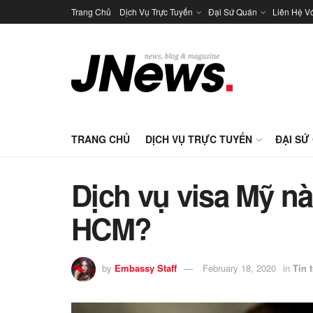
Trang Chủ
Dịch Vụ Trực Tuyến
Đại Sứ Quán
Liên Hệ V
TRANG CHỦ
DỊCH VỤ TRỰC TUYẾN
ĐẠI SỨ
Dịch vụ visa Mỹ nào
HCM?
by
Embassy Staff
February 18, 2020
in
Tin 