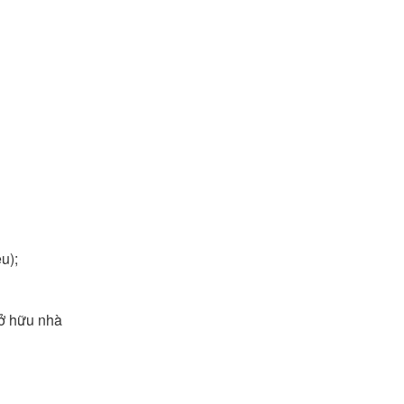
u);
ở hữu nhà