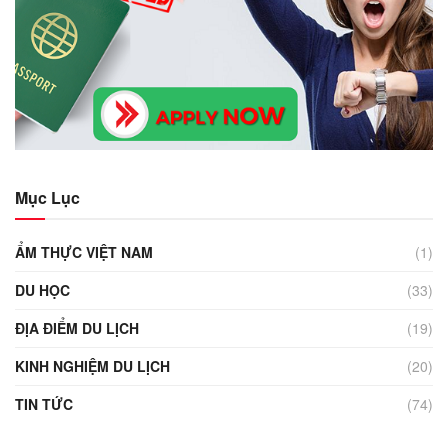
Mục Lục
ẨM THỰC VIỆT NAM
(1)
DU HỌC
(33)
ĐỊA ĐIỂM DU LỊCH
(19)
KINH NGHIỆM DU LỊCH
(20)
TIN TỨC
(74)