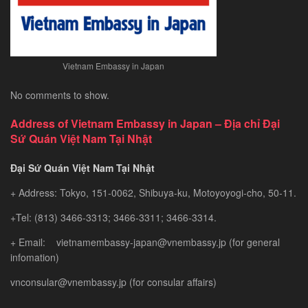
Vietnam Embassy in Japan
No comments to show.
Address of Vietnam Embassy in Japan – Địa chỉ Đại
Sứ Quán Việt Nam Tại Nhật
Đại Sứ Quán Việt Nam Tại Nhật
+ Address: Tokyo, 151-0062, Shibuya-ku, Motoyoyogi-cho, 50-11.
+Tel: (813) 3466-3313; 3466-3311; 3466-3314.
+ Email: vietnamembassy-japan@vnembassy.jp (for general
infomation)
vnconsular@vnembassy.jp (for consular affairs)