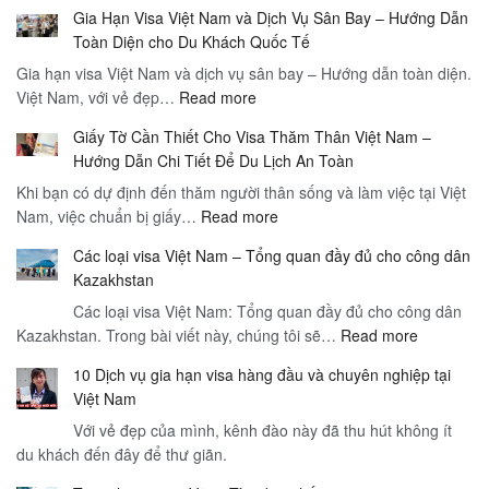
Gia Hạn Visa Việt Nam và Dịch Vụ Sân Bay – Hướng Dẫn
Toàn Diện cho Du Khách Quốc Tế
Gia hạn visa Việt Nam và dịch vụ sân bay – Hướng dẫn toàn diện.
:
Việt Nam, với vẻ đẹp…
Read more
Gia
Giấy Tờ Cần Thiết Cho Visa Thăm Thân Việt Nam –
Hạn
Hướng Dẫn Chi Tiết Để Du Lịch An Toàn
Visa
Khi bạn có dự định đến thăm người thân sống và làm việc tại Việt
Việt
:
Nam, việc chuẩn bị giấy…
Read more
Nam
Giấy
và
Các loại visa Việt Nam – Tổng quan đầy đủ cho công dân
Tờ
Dịch
Kazakhstan
Cần
Vụ
Các loại visa Việt Nam: Tổng quan đầy đủ cho công dân
Thiết
Sân
:
Kazakhstan. Trong bài viết này, chúng tôi sẽ…
Cho
Read more
Bay
Các
Visa
–
10 Dịch vụ gia hạn visa hàng đầu và chuyên nghiệp tại
loại
Thăm
Hướng
Việt Nam
visa
Thân
Dẫn
Với vẻ đẹp của mình, kênh đào này đã thu hút không ít
Việt
Việt
Toàn
du khách đến đây để thư giãn.
Nam
Nam
Diện
–
–
cho