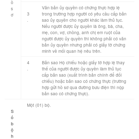
ồ
Văn bản ủy quyền có chứng thực hợp lệ
s
3
trong trường hợp người có yêu cầu cấp bản
ơ ​
.
sao ủy quyền cho người khác làm thủ tục.
​ ​
Nếu người được ủy quyền là ông, bà, cha,
mẹ, con, vợ, chồng, anh chị em ruột của
người được ủy quyền thì không phải có văn
bản ủy quyền nhưng phải có giấy tờ chứng
minh về mối quan hệ nêu trên.
4
​Bản sao Hộ chiếu hoặc giấy tờ hợp lệ thay
.​
thế của người được ủy quyền làm thủ tục
cấp bản sao (xuất trình bản chính để đối
chiếu) hoặc bản sao có chứng thực (trường
hợp gửi hồ sơ qua đường bưu điện thì nộp
bản sao có chứng thực).
Một (01) bộ.
S
ố
b
ộ
h