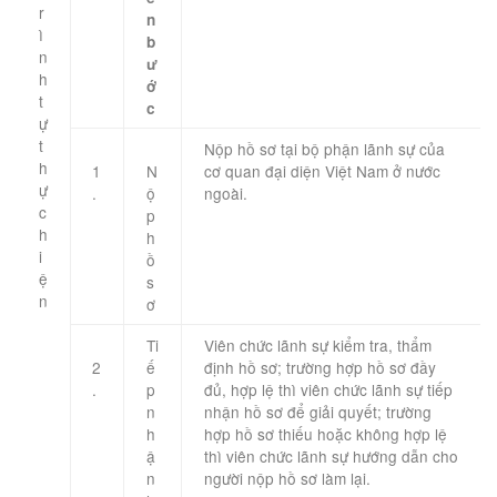
r
n
ì
b
n
ư
h
ớ
t
c
ự
t
​Nộp hồ sơ tại bộ phận lãnh sự của
h
1
N
cơ quan đại diện Việt Nam ở nước
ự
.
ộ
ngoài.
c
p
h
h
i
ồ
ệ
s
n
ơ
​ ​
​ ​
Ti
Viên chức lãnh sự kiểm tra, thẩm
2
ế
định hồ sơ; trường hợp hồ sơ đầy
.
p
đủ, hợp lệ thì viên chức lãnh sự tiếp
n
nhận hồ sơ để giải quyết; trường
h
hợp hồ sơ thiếu hoặc không hợp lệ
ậ
thì viên chức lãnh sự hướng dẫn cho
n
người nộp hồ sơ làm lại.