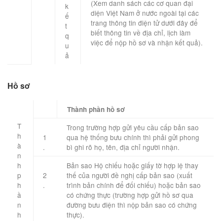
(Xem danh sách các cơ quan đại
k
diện Việt Nam ở nước ngoài tại các
ế
trang thông tin điện tử dưới đây để
t
biết thông tin về địa chỉ, lịch làm
q
việc để nộp hồ sơ và nhận kết quả).
u
ả
Hồ sơ
​Thành phần hồ sơ
T
Trong trường hợp gửi yêu cầu cấp bản sao
h
1
qua hệ thống bưu chính thì phải gửi phong
à
.
bì ghi rõ họ, tên, địa chỉ người nhận.
n
h
Bản sao Hộ chiếu hoặc giấy tờ hợp lệ thay
p
2
thế của người đề nghị cấp bản sao (xuất
h
.
trình bản chính để đối chiếu) hoặc bản sao
ầ
có chứng thực (trường hợp gửi hồ sơ qua
n
đường bưu điện thì nộp bản sao có chứng
h
thực).