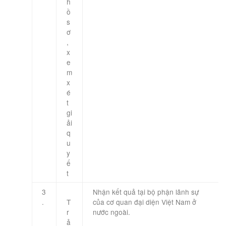
h
ồ
s
ơ
,
x
e
m
x
é
t
gi
ải
q
u
y
ế
t
3
Nhận kết quả tại bộ phận lãnh sự
.
T
của cơ quan đại diện Việt Nam ở
r
nước ngoài.
ả