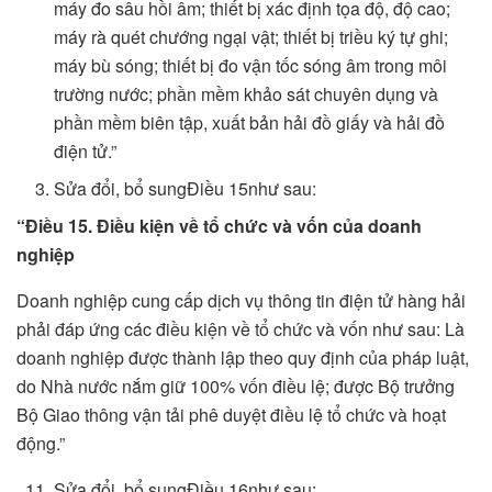
máy đo sâu hồi âm; thiết bị xác định tọa độ, độ cao;
máy rà quét chướng ngại vật; thiết bị triều ký tự ghi;
máy bù sóng; thiết bị đo vận tốc sóng âm trong môi
trường nước; phần mềm khảo sát chuyên dụng và
phần mềm biên tập, xuất bản hải đồ giấy và hải đồ
điện tử.”
Sửa đổi, bổ sungĐiều 15như sau:
“Điều 15. Điều kiện về tổ chức và vốn của doanh
nghiệp
Doanh nghiệp cung cấp dịch vụ thông tin điện tử hàng hải
phải đáp ứng các điều kiện về tổ chức và vốn như sau: Là
doanh nghiệp được thành lập theo quy định của pháp luật,
do Nhà nước nắm giữ 100% vốn điều lệ; được Bộ trưởng
Bộ Giao thông vận tải phê duyệt điều lệ tổ chức và hoạt
động.”
Sửa đổi, bổ sungĐiều 16như sau: