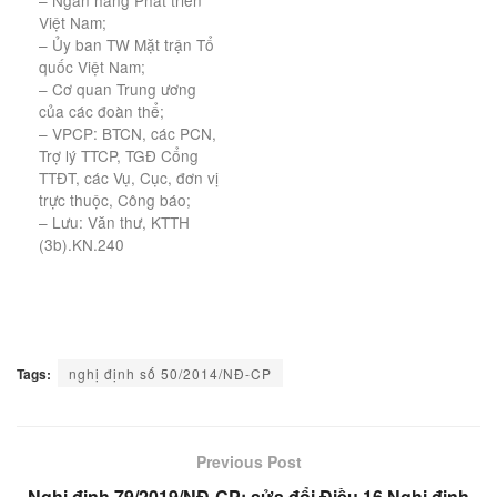
– Ngân hàng Phát triển
Việt Nam;
– Ủy ban TW Mặt trận Tổ
quốc Việt Nam;
– Cơ quan Trung ương
của các đoàn thể;
– VPCP: BTCN, các PCN,
Trợ lý TTCP, TGĐ Cổng
TTĐT, các Vụ, Cục, đơn vị
trực thuộc, Công báo;
– Lưu: Văn thư, KTTH
(3b).KN.240
Tags:
nghị định số 50/2014/NĐ-CP
Previous Post
Nghị định 79/2019/NĐ-CP: sửa đổi Điều 16 Nghị định