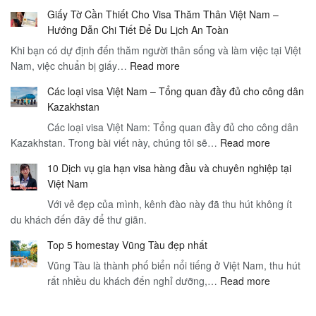
Gia
Giấy Tờ Cần Thiết Cho Visa Thăm Thân Việt Nam –
Hạn
Hướng Dẫn Chi Tiết Để Du Lịch An Toàn
Visa
Khi bạn có dự định đến thăm người thân sống và làm việc tại Việt
Việt
:
Nam, việc chuẩn bị giấy…
Read more
Nam
Giấy
và
Các loại visa Việt Nam – Tổng quan đầy đủ cho công dân
Tờ
Dịch
Kazakhstan
Cần
Vụ
Các loại visa Việt Nam: Tổng quan đầy đủ cho công dân
Thiết
Sân
:
Kazakhstan. Trong bài viết này, chúng tôi sẽ…
Cho
Read more
Bay
Các
Visa
–
10 Dịch vụ gia hạn visa hàng đầu và chuyên nghiệp tại
loại
Thăm
Hướng
Việt Nam
visa
Thân
Dẫn
Với vẻ đẹp của mình, kênh đào này đã thu hút không ít
Việt
Việt
Toàn
du khách đến đây để thư giãn.
Nam
Nam
Diện
–
–
cho
Top 5 homestay Vũng Tàu đẹp nhất
Tổng
Hướng
Du
Vũng Tàu là thành phố biển nổi tiếng ở Việt Nam, thu hút
quan
Dẫn
Khách
:
rất nhiều du khách đến nghỉ dưỡng,…
Read more
đầy
Chi
Quốc
Top
đủ
Tiết
Tế
5
cho
Để