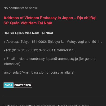
No comments to show.
Address of Vietnam Embassy in Japan – Địa chỉ Đại
Sứ Quán Việt Nam Tại Nhật
Đại Sứ Quán Việt Nam Tại Nhật
+ Address: Tokyo, 151-0062, Shibuya-ku, Motoyoyogi-cho, 50-11.
+Tel: (813) 3466-3313; 3466-3311; 3466-3314.
+ Email: vietnamembassy-japan@vnembassy.jp (for general
infomation)
vnconsular@vnembassy.jp (for consular affairs)
Vietnam E-Visa 2026: Comprehensive Online Support in Japan