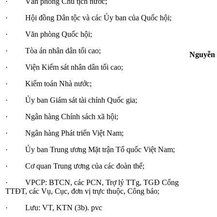
· Văn phòng Chủ tịch nước;
· Hội đồng Dân tộc và các Ủy ban của Quốc hội;
· Văn phòng Quốc hội;
· Tòa án nhân dân tối cao;
Nguyễn
· Viện Kiểm sát nhân dân tối cao;
· Kiểm toán Nhà nước;
· Ủy ban Giám sát tài chính Quốc gia;
· Ngân hàng Chính sách xã hội;
· Ngân hàng Phát triển Việt Nam;
· Ủy ban Trung ương Mặt trận Tổ quốc Việt Nam;
· Cơ quan Trung ương của các đoàn thể;
· VPCP: BTCN, các PCN, Trợ lý TTg, TGĐ Cổng
TTĐT, các Vụ, Cục, đơn vị trực thuộc, Công báo;
· Lưu: VT, KTN (3b). pvc