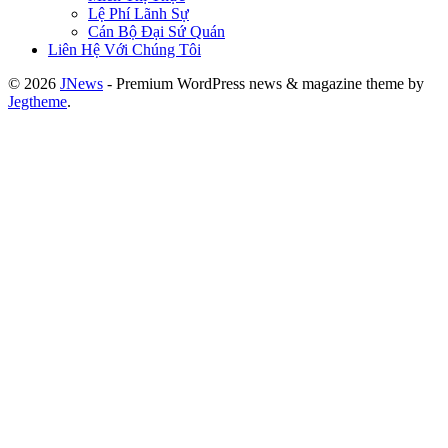
Lệ Phí Lãnh Sự
Cán Bộ Đại Sứ Quán
Liên Hệ Với Chúng Tôi
© 2026
JNews
- Premium WordPress news & magazine theme by
Jegtheme
.