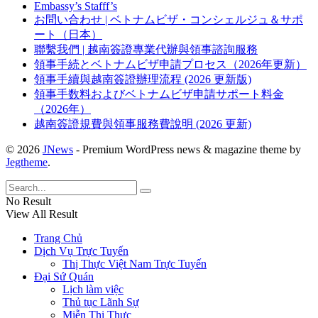
Embassy’s Stafff’s
お問い合わせ | ベトナムビザ・コンシェルジュ＆サポ
ート（日本）
聯繫我們 | 越南簽證專業代辦與領事諮詢服務
領事手続とベトナムビザ申請プロセス（2026年更新）
領事手續與越南簽證辦理流程 (2026 更新版)
領事手数料およびベトナムビザ申請サポート料金
（2026年）
越南簽證規費與領事服務費說明 (2026 更新)
© 2026
JNews
- Premium WordPress news & magazine theme by
Jegtheme
.
No Result
View All Result
Trang Chủ
Dịch Vụ Trực Tuyến
Thị Thực Việt Nam Trực Tuyến
Đại Sứ Quán
Lịch làm việc
Thủ tục Lãnh Sự
Miễn Thị Thực