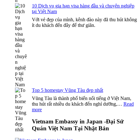
cho
10 Dịch vụ gia hạn visa hàng đầu và chuyên nghiệp
công
tại Việt Nam
dân
Kazakhstan
Với vẻ đẹp của mình, kênh đào này đã thu hút không
ít du khách đến đây để thư giãn.
Top 5 homestay Vũng Tàu đẹp nhất
Vũng Tàu là thành phố biển nổi tiếng ở Việt Nam,
thu hút rất nhiều du khách đến nghỉ dưỡng,…
Read
:
more
Top
5
Vietnam Embassy in Japan -Đại Sứ
homestay
Quán Việt Nam Tại Nhật Bản
Vũng
Tàu