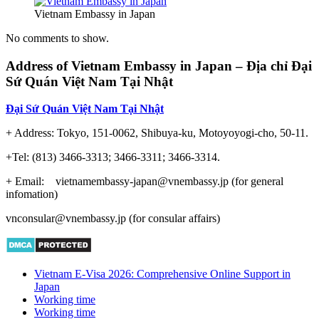
đẹp
Vietnam Embassy in Japan
nhất
No comments to show.
Address of Vietnam Embassy in Japan – Địa chỉ Đại
Sứ Quán Việt Nam Tại Nhật
Đại Sứ Quán Việt Nam Tại Nhật
+ Address: Tokyo, 151-0062, Shibuya-ku, Motoyoyogi-cho, 50-11.
+Tel: (813) 3466-3313; 3466-3311; 3466-3314.
+ Email: vietnamembassy-japan@vnembassy.jp (for general
infomation)
vnconsular@vnembassy.jp (for consular affairs)
Vietnam E-Visa 2026: Comprehensive Online Support in
Japan
Working time
Working time