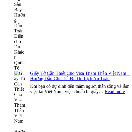
Việt
Na
và
Dịc
Vụ
Sân
Bay
–
Hướ
Dẫn
Toà
Diệ
cho
Du
Giấy Tờ Cần Thiết Cho Visa Thăm Thân Việt Nam –
Khá
Hướng Dẫn Chi Tiết Để Du Lịch An Toàn
Quố
Tế
Khi bạn có dự định đến thăm người thân sống và làm
:
việc tại Việt Nam, việc chuẩn bị giấy…
Read more
Giấ
Tờ
Cầ
Thi
Ch
Vis
Th