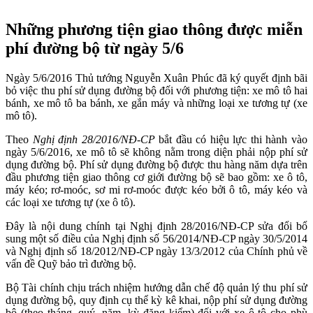
Những
p
hương tiện giao thông được miễn
phí đường bộ từ ngày 5/6
Ngày 5/6/2016 Thủ tướng Nguyễn Xuân Phúc đã ký quyết định bãi
bỏ việc thu phí sử dụng đường bộ đối với phương tiện: xe mô tô hai
bánh, xe mô tô ba bánh, xe gắn máy và những loại xe tương tự (xe
mô tô).
Theo
Nghị định 28/2016/NĐ-CP
bắt đầu có hiệu lực thi hành vào
ngày 5/6/2016, xe mô tô sẽ không nằm trong diện phải nộp phí sử
dụng đường bộ. Phí sử dụng đường bộ được thu hàng năm dựa trên
đầu phương tiện giao thông cơ giới đường bộ sẽ bao gồm: xe ô tô,
máy kéo; rơ-moóc, sơ mi rơ-moóc được kéo bởi ô tô, máy kéo và
các loại xe tương tự (xe ô tô).
Đây là nội dung chính tại Nghị định 28/2016/NĐ-CP sửa đổi bổ
sung một số điều của Nghị định số 56/2014/NĐ-CP ngày 30/5/2014
và Nghị định số 18/2012/NĐ-CP ngày 13/3/2012 của Chính phủ về
vấn đề Quỹ bảo trì đường bộ.
Bộ Tài chính chịu trách nhiệm hướng dẫn chế độ quản lý thu phí sử
dụng đường bộ, quy định cụ thể kỳ kê khai, nộp phí sử dụng đường
bộ (theo tháng, quý, năm, kỳ đăng kiểm) đối với xe ô tô cho phù