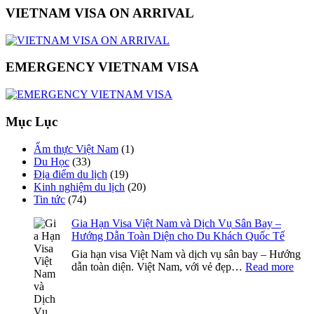
VIETNAM VISA ON ARRIVAL
EMERGENCY VIETNAM VISA
Mục Lục
Ẩm thực Việt Nam
(1)
Du Học
(33)
Địa điểm du lịch
(19)
Kinh nghiệm du lịch
(20)
Tin tức
(74)
Gia Hạn Visa Việt Nam và Dịch Vụ Sân Bay –
Hướng Dẫn Toàn Diện cho Du Khách Quốc Tế
Gia hạn visa Việt Nam và dịch vụ sân bay – Hướng
:
dẫn toàn diện. Việt Nam, với vẻ đẹp…
Read more
Gia
Hạn
Visa