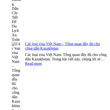
Thâ
Việ
Na
–
Hư
Dẫ
Chi
Tiết
Để
Du
Các loại visa Việt Nam – Tổng quan đầy đủ cho
Lịc
công dân Kazakhstan
An
Toà
Các loại visa Việt Nam: Tổng quan đầy đủ cho công
dân Kazakhstan. Trong bài viết này, chúng tôi sẽ…
:
Read more
Các
loại
visa
Việt
Nam
–
Tổng
quan
đầy
đủ