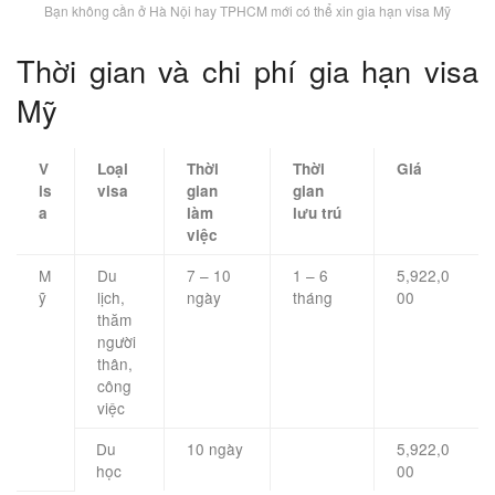
Bạn không cần ở Hà Nội hay TPHCM mới có thể xin gia hạn visa Mỹ
Thời gian và chi phí gia hạn visa
Mỹ
V
Loại
Thời
Thời
Giá
is
visa
gian
gian
a
làm
lưu trú
việc
M
Du
7 – 10
1 – 6
5,922,0
ỹ
lịch,
ngày
tháng
00
thăm
người
thân,
công
việc
Du
10 ngày
5,922,0
học
00