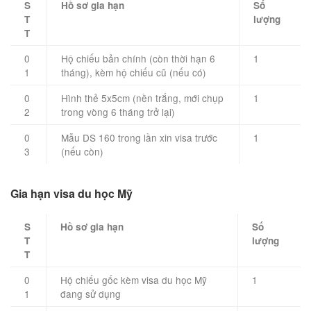
S
Hồ sơ gia hạn
Số
T
lượng
T
0
Hộ chiếu bản chính (còn thời hạn 6
1
1
tháng), kèm hộ chiếu cũ (nếu có)
0
Hình thẻ 5x5cm (nền trắng, mới chụp
1
2
trong vòng 6 tháng trở lại)
0
Mẫu DS 160 trong lần xin visa trước
1
3
(nếu còn)
Gia hạn visa du học Mỹ
S
Hồ sơ gia hạn
Số
T
lượng
T
0
Hộ chiếu gốc kèm visa du học Mỹ
1
1
đang sử dụng