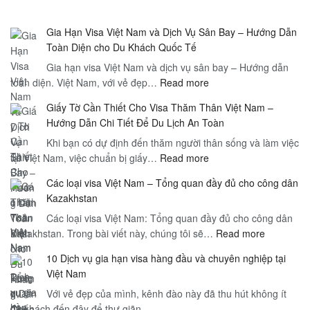
Gia Hạn Visa Việt Nam và Dịch Vụ Sân Bay – Hướng Dẫn
Toàn Diện cho Du Khách Quốc Tế
Gia hạn visa Việt Nam và dịch vụ sân bay – Hướng dẫn
:
toàn diện. Việt Nam, với vẻ đẹp…
Read more
Gia
Giấy Tờ Cần Thiết Cho Visa Thăm Thân Việt Nam –
Hạn
Hướng Dẫn Chi Tiết Để Du Lịch An Toàn
Visa
Khi bạn có dự định đến thăm người thân sống và làm việc
Việt
:
tại Việt Nam, việc chuẩn bị giấy…
Read more
Nam
Giấy
và
Các loại visa Việt Nam – Tổng quan đầy đủ cho công dân
Tờ
Dịch
Kazakhstan
Cần
Vụ
Các loại visa Việt Nam: Tổng quan đầy đủ cho công dân
Thiết
Sân
:
Kazakhstan. Trong bài viết này, chúng tôi sẽ…
Cho
Read more
Bay
Các
Visa
–
10 Dịch vụ gia hạn visa hàng đầu và chuyên nghiệp tại
loại
Thăm
Hướng
Việt Nam
visa
Thân
Dẫn
Với vẻ đẹp của mình, kênh đào này đã thu hút không ít
Việt
Việt
Toàn
du khách đến đây để thư giãn.
Nam
Nam
Diện