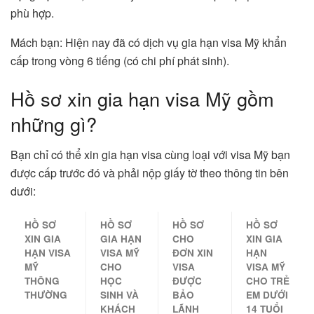
phù hợp.
Mách bạn: Hiện nay đã có dịch vụ gia hạn visa Mỹ khẩn
cấp trong vòng 6 tiếng (có chi phí phát sinh).
Hồ sơ xin gia hạn visa Mỹ gồm
những gì?
Bạn chỉ có thể xin gia hạn visa cùng loại với visa Mỹ bạn
được cấp trước đó và phải nộp giấy tờ theo thông tin bên
dưới:
HỒ SƠ
HỒ SƠ
HỒ SƠ
HỒ SƠ
XIN GIA
GIA HẠN
CHO
XIN GIA
HẠN VISA
VISA MỸ
ĐƠN XIN
HẠN
MỸ
CHO
VISA
VISA MỸ
THÔNG
HỌC
ĐƯỢC
CHO TRẺ
THƯỜNG
SINH VÀ
BẢO
EM DƯỚI
KHÁCH
LÃNH
14 TUỔI