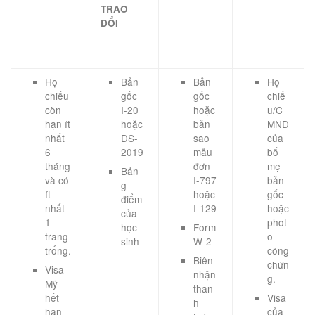
TRAO
ĐỔI
Hộ
Bản
Bản
Hộ
chiếu
gốc
gốc
chiế
còn
I-20
hoặc
u/C
hạn ít
hoặc
bản
MND
nhất
DS-
sao
của
6
2019
mẫu
bố
tháng
đơn
mẹ
Bản
và có
I-797
bản
g
ít
hoặc
gốc
điểm
nhất
I-129
hoặc
của
1
phot
học
Form
trang
o
sinh
W-2
trống.
công
Biên
chứn
Visa
nhận
g.
Mỹ
than
hết
Visa
h
hạn
của