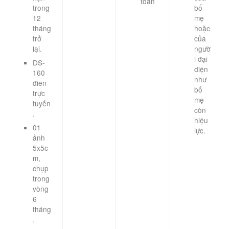
toán
trong
bố
12
mẹ
tháng
hoặc
trở
của
lại.
ngườ
i đại
DS-
diện
160
như
điền
bố
trực
mẹ
tuyến
còn
.
hiệu
01
lực.
ảnh
5x5c
m,
chụp
trong
vòng
6
tháng
.