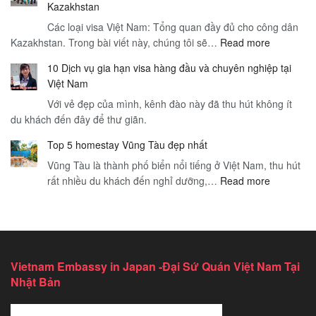
Kazakhstan
Cần
Vụ
Các loại visa Việt Nam: Tổng quan đầy đủ cho công dân
Thiết
Sân
:
Kazakhstan. Trong bài viết này, chúng tôi sẽ…
Cho
Read more
Bay
Các
Visa
–
10 Dịch vụ gia hạn visa hàng đầu và chuyên nghiệp tại
loại
Thăm
Hướng
Việt Nam
visa
Thân
Dẫn
Với vẻ đẹp của mình, kênh đào này đã thu hút không ít
Việt
Việt
Toàn
du khách đến đây để thư giãn.
Nam
Nam
Diện
–
–
cho
Top 5 homestay Vũng Tàu đẹp nhất
Tổng
Hướng
Du
Vũng Tàu là thành phố biển nổi tiếng ở Việt Nam, thu hút
quan
Dẫn
Khách
:
rất nhiều du khách đến nghỉ dưỡng,…
Read more
đầy
Chi
Quốc
Top
đủ
Tiết
Tế
5
cho
Để
homestay
công
Du
Vũng
dân
Lịch
Tàu
Kazakhst
An
Vietnam Embassy in Japan -Đại Sứ Quán Việt Nam Tại
đẹp
Toàn
Nhật Bản
nhất