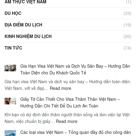
ẨM THỰC VIỆT NAM
(1)
DU HỌC
(33)
ĐỊA ĐIỂM DU LỊCH
(19)
KINH NGHIỆM DU LỊCH
(20)
TIN TỨC
(74)
Gia Hạn Visa Việt Nam và Dịch Vụ Sân Bay – Hướng Dẫn
Toàn Diện cho Du Khách Quốc Tế
Gia hạn visa Việt Nam và dịch vụ sân bay – Hướng dẫn toàn diện.
:
Việt Nam, với vẻ đẹp…
Read more
Gia
Giấy Tờ Cần Thiết Cho Visa Thăm Thân Việt Nam –
Hạn
Hướng Dẫn Chi Tiết Để Du Lịch An Toàn
Visa
Khi bạn có dự định đến thăm người thân sống và làm việc tại Việt
Việt
:
Nam, việc chuẩn bị giấy…
Read more
Nam
Giấy
và
Các loại visa Việt Nam – Tổng quan đầy đủ cho công dân
Tờ
Dịch