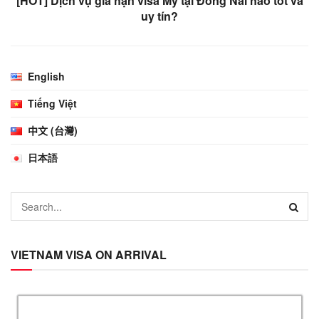
[HOT] Dịch vụ gia hạn visa Mỹ tại Đồng Nai nào tốt và
uy tín?
English
Tiếng Việt
中文 (台灣)
日本語
VIETNAM VISA ON ARRIVAL