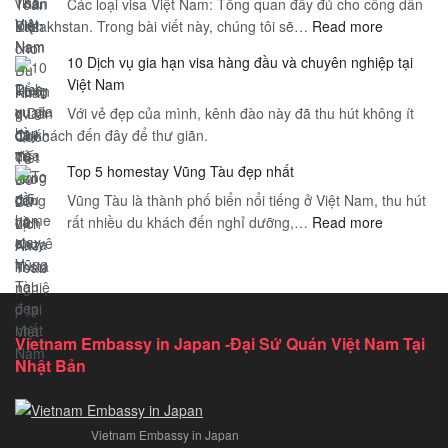
Các loại visa Việt Nam: Tổng quan đầy đủ cho công dân
Thiết
Sân
:
Kazakhstan. Trong bài viết này, chúng tôi sẽ…
Cho
Read more
Bay
Các
Visa
–
10 Dịch vụ gia hạn visa hàng đầu và chuyên nghiệp tại
loại
Thăm
Hướng
Việt Nam
visa
Thân
Dẫn
Với vẻ đẹp của mình, kênh đào này đã thu hút không ít
Việt
Việt
Toàn
du khách đến đây để thư giãn.
Nam
Nam
Diện
–
–
cho
Top 5 homestay Vũng Tàu đẹp nhất
Tổng
Hướng
Du
Vũng Tàu là thành phố biển nổi tiếng ở Việt Nam, thu hút
quan
Dẫn
Khách
:
rất nhiều du khách đến nghỉ dưỡng,…
Read more
đầy
Chi
Quốc
Top
đủ
Tiết
Tế
5
cho
Để
homestay
công
Du
Vũng
dân
Lịch
Tàu
Kazakhst
An
Vietnam Embassy in Japan -Đại Sứ Quán Việt Nam Tại
đẹp
Toàn
Nhật Bản
nhất
Vietnam Embassy in Japan