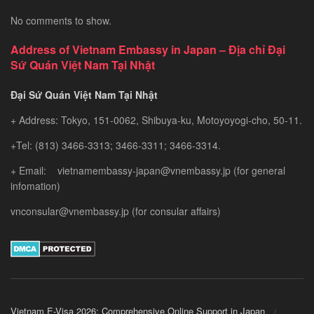
No comments to show.
Address of Vietnam Embassy in Japan – Địa chỉ Đại
Sứ Quán Việt Nam Tại Nhật
Đại Sứ Quán Việt Nam Tại Nhật
+ Address: Tokyo, 151-0062, Shibuya-ku, Motoyoyogi-cho, 50-11.
+Tel: (813) 3466-3313; 3466-3311; 3466-3314.
+ Email: vietnamembassy-japan@vnembassy.jp (for general
infomation)
vnconsular@vnembassy.jp (for consular affairs)
Vietnam E-Visa 2026: Comprehensive Online Support in Japan