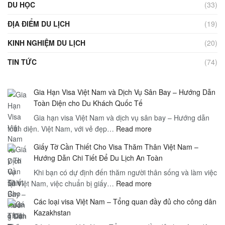
DU HỌC
(33)
ĐỊA ĐIỂM DU LỊCH
(19)
KINH NGHIỆM DU LỊCH
(20)
TIN TỨC
(74)
Gia Hạn Visa Việt Nam và Dịch Vụ Sân Bay – Hướng Dẫn
Toàn Diện cho Du Khách Quốc Tế
Gia hạn visa Việt Nam và dịch vụ sân bay – Hướng dẫn
:
toàn diện. Việt Nam, với vẻ đẹp…
Read more
Gia
Giấy Tờ Cần Thiết Cho Visa Thăm Thân Việt Nam –
Hạn
Hướng Dẫn Chi Tiết Để Du Lịch An Toàn
Visa
Khi bạn có dự định đến thăm người thân sống và làm việc
Việt
:
tại Việt Nam, việc chuẩn bị giấy…
Read more
Nam
Giấy
và
Các loại visa Việt Nam – Tổng quan đầy đủ cho công dân
Tờ
Dịch
Kazakhstan
Cần
Vụ