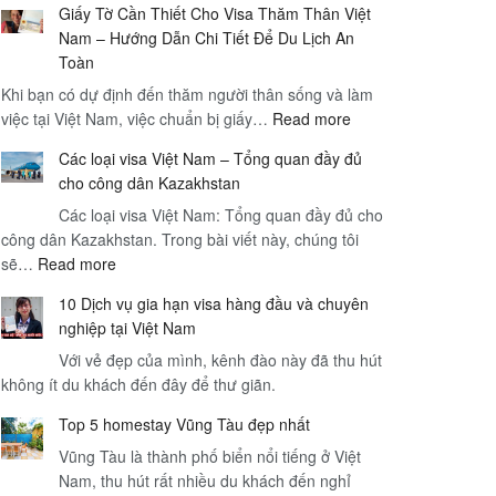
Giấy Tờ Cần Thiết Cho Visa Thăm Thân Việt
Hạn
Nam – Hướng Dẫn Chi Tiết Để Du Lịch An
Visa
Toàn
Việt
Khi bạn có dự định đến thăm người thân sống và làm
Nam
:
việc tại Việt Nam, việc chuẩn bị giấy…
Read more
và
Giấy
Dịch
Các loại visa Việt Nam – Tổng quan đầy đủ
Tờ
Vụ
cho công dân Kazakhstan
Cần
Sân
Các loại visa Việt Nam: Tổng quan đầy đủ cho
Thiết
Bay
công dân Kazakhstan. Trong bài viết này, chúng tôi
Cho
–
:
sẽ…
Read more
Visa
Hướng
Các
Thăm
Dẫn
10 Dịch vụ gia hạn visa hàng đầu và chuyên
loại
Thân
Toàn
nghiệp tại Việt Nam
visa
Việt
Diện
Với vẻ đẹp của mình, kênh đào này đã thu hút
Việt
Nam
cho
không ít du khách đến đây để thư giãn.
Nam
–
Du
–
Hướng
Khách
Top 5 homestay Vũng Tàu đẹp nhất
Tổng
Dẫn
Quốc
Vũng Tàu là thành phố biển nổi tiếng ở Việt
quan
Chi
Tế
Nam, thu hút rất nhiều du khách đến nghỉ
đầy
Tiết