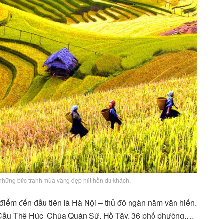
những bức tranh mùa vàng đẹp hút hồn du khách.
điểm đến đầu tiên là Hà Nội – thủ đô ngàn năm văn hiến.
, Cầu Thê Húc, Chùa Quán Sứ, Hồ Tây, 36 phố phường,…