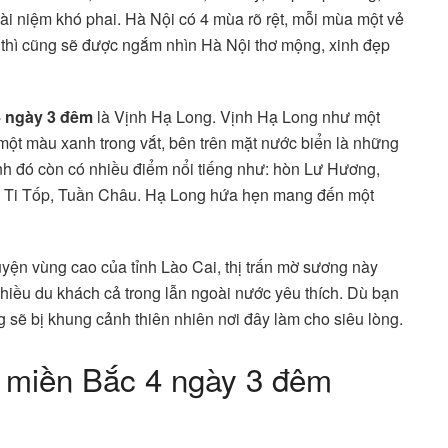
i niệm khó phai. Hà Nội có 4 mùa rõ rệt, mỗi mùa một vẻ
thì cũng sẽ được ngắm nhìn Hà Nội thơ mộng, xinh đẹp
4 ngày 3 đêm
là Vịnh Hạ Long. Vịnh Hạ Long như một
một màu xanh trong vắt, bên trên mặt nước biển là những
nh đó còn có nhiều điểm nổi tiếng như: hòn Lư Hương,
 Ti Tốp, Tuần Châu. Hạ Long hứa hẹn mang đến một
yện vùng cao của tỉnh Lào Cai, thị trấn mờ sương này
hiều du khách cả trong lẫn ngoài nước yêu thích. Dù bạn
sẽ bị khung cảnh thiên nhiên nơi đây làm cho siêu lòng.
ch miền Bắc 4 ngày 3 đêm