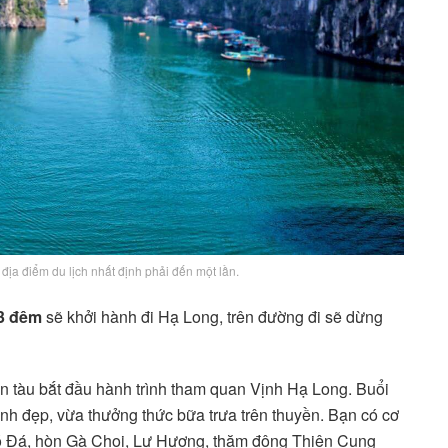
địa điểm du lịch nhất định phải đến một lần.
 3 đêm
sẽ khởi hành đi Hạ Long, trên đường đi sẽ dừng
n tàu bắt đầu hành trình tham quan Vịnh Hạ Long. Buổi
inh đẹp, vừa thưởng thức bữa trưa trên thuyền. Bạn có cơ
hó Đá, hòn Gà Chọi, Lư Hương, thăm động Thiên Cung