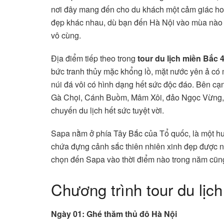
nơi đây mang đến cho du khách một cảm giác hoà
đẹp khác nhau, dù bạn đến Hà Nội vào mùa nào 
vô cùng.
Địa điểm tiếp theo trong
tour du lịch miền Bắc 
bức tranh thủy mặc khổng lồ, mặt nước yên ả có 
núi đá vôi có hình dạng hết sức độc đáo. Bên cạ
Gà Chọi, Cánh Buồm, Mâm Xôi, đảo Ngọc Vừng,
chuyến du lịch hết sức tuyệt vời.
Sapa nằm ở phía Tây Bắc của Tổ quốc, là một hu
chứa đựng cảnh sắc thiên nhiên xinh đẹp được n
chọn đến Sapa vào thời điểm nào trong năm cũng 
Chương trình tour du lị
Ngày 01: Ghé thăm thủ đô Hà Nội