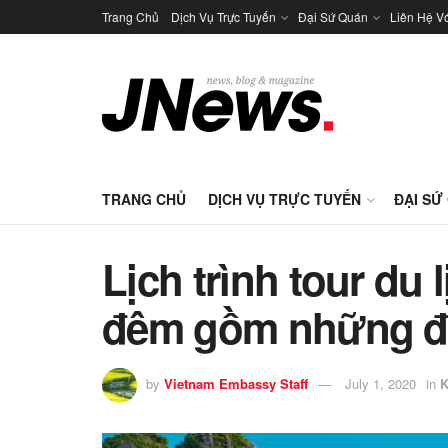
Trang Chủ
Dịch Vụ Trực Tuyến
Đại Sứ Quán
Liên Hệ V
TRANG CHỦ
DỊCH VỤ TRỰC TUYẾN
ĐẠI SỨ
Lịch trình tour du 
đêm gồm những đị
by
Vietnam Embassy Staff
July 1, 2020
in
K