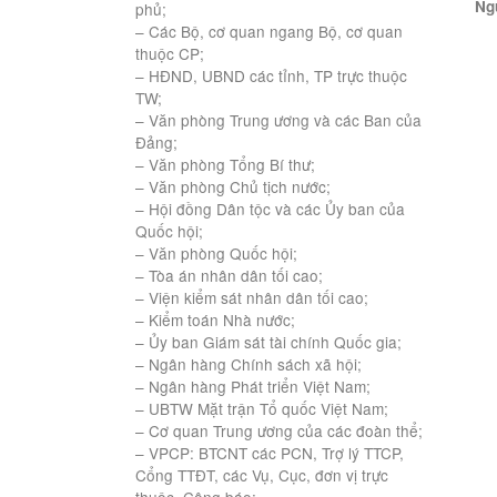
Ng
phủ;
– Các Bộ, cơ quan ngang Bộ, cơ quan
thuộc CP;
– HĐND, UBND các tỉnh, TP trực thuộc
TW;
– Văn phòng Trung ương và các Ban của
Đảng;
– Văn phòng Tổng Bí thư;
– Văn phòng Chủ tịch nước;
– Hội đồng Dân tộc và các Ủy ban của
Quốc hội;
– Văn phòng Quốc hội;
– Tòa án nhân dân tối cao;
– Viện kiểm sát nhân dân tối cao;
– Kiểm toán Nhà nước;
– Ủy ban Giám sát tài chính Quốc gia;
– Ngân hàng Chính sách xã hội;
– Ngân hàng Phát triển Việt Nam;
– UBTW Mặt trận Tổ quốc Việt Nam;
– Cơ quan Trung ương của các đoàn thể;
– VPCP: BTCNT các PCN, Trợ lý TTCP,
Cổng TTĐT, các Vụ, Cục, đơn vị trực
thuộc, Công báo;