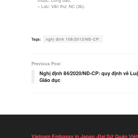
– Lưu: Văn thư, NC (3b).
Tags:
nghị định 106/2013/NĐ-CP:
Previous Post
Nghị định 84/2020/NĐ-CP: quy định về Luậ
Giáo dục
Vietnam Embassy in Japan -Đại Sứ Quán Việt