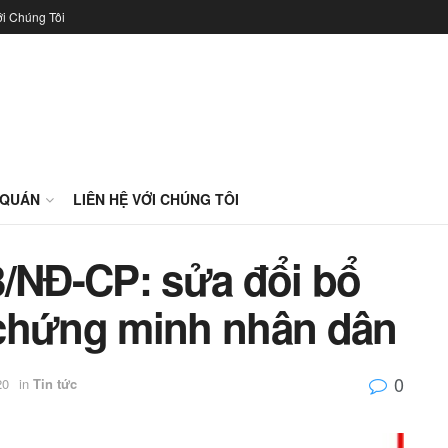
ới Chúng Tôi
 QUÁN
LIÊN HỆ VỚI CHÚNG TÔI
3/NĐ-CP: sửa đổi bổ
 chứng minh nhân dân
0
20
in
Tin tức