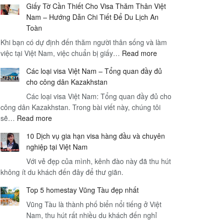
Giấy Tờ Cần Thiết Cho Visa Thăm Thân Việt
Hạn
Nam – Hướng Dẫn Chi Tiết Để Du Lịch An
Visa
Toàn
Việt
Khi bạn có dự định đến thăm người thân sống và làm
Nam
:
việc tại Việt Nam, việc chuẩn bị giấy…
Read more
và
Giấy
Dịch
Các loại visa Việt Nam – Tổng quan đầy đủ
Tờ
Vụ
cho công dân Kazakhstan
Cần
Sân
Các loại visa Việt Nam: Tổng quan đầy đủ cho
Thiết
Bay
công dân Kazakhstan. Trong bài viết này, chúng tôi
Cho
–
:
sẽ…
Read more
Visa
Hướng
Các
Thăm
Dẫn
10 Dịch vụ gia hạn visa hàng đầu và chuyên
loại
Thân
Toàn
nghiệp tại Việt Nam
visa
Việt
Diện
Với vẻ đẹp của mình, kênh đào này đã thu hút
Việt
Nam
cho
không ít du khách đến đây để thư giãn.
Nam
–
Du
–
Hướng
Khách
Top 5 homestay Vũng Tàu đẹp nhất
Tổng
Dẫn
Quốc
Vũng Tàu là thành phố biển nổi tiếng ở Việt
quan
Chi
Tế
Nam, thu hút rất nhiều du khách đến nghỉ
đầy
Tiết