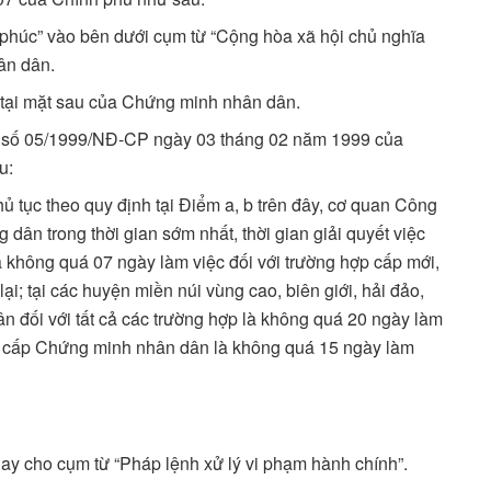
 phúc” vào bên dưới cụm từ “Cộng hòa xã hội chủ nghĩa
ân dân.
” tại mặt sau của Chứng minh nhân dân.
h số 05/1999/NĐ-CP ngày 03 tháng 02 năm 1999 của
u:
hủ tục theo quy định tại Điểm a, b trên đây, cơ quan Công
ân trong thời gian sớm nhất, thời gian giải quyết việc
à không quá 07 ngày làm việc đối với trường hợp cấp mới,
ại; tại các huyện miền núi vùng cao, biên giới, hải đảo,
ân đối với tất cả các trường hợp là không quá 20 ngày làm
việc cấp Chứng minh nhân dân là không quá 15 ngày làm
hay cho cụm từ “Pháp lệnh xử lý vi phạm hành chính”.