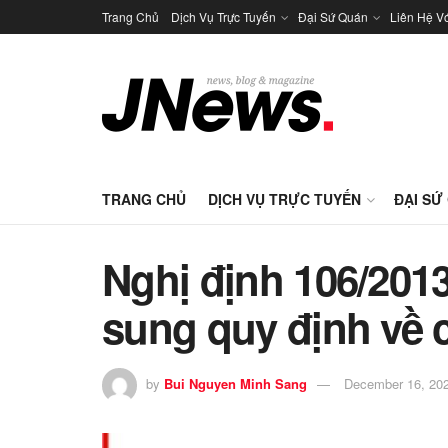
Trang Chủ
Dịch Vụ Trực Tuyến
Đại Sứ Quán
Liên Hệ V
TRANG CHỦ
DỊCH VỤ TRỰC TUYẾN
ĐẠI SỨ
Nghị định 106/201
sung quy định về
by
Bui Nguyen Minh Sang
December 16, 20