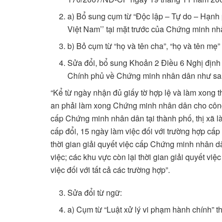
a) Bổ sung cụm từ “Độc lập – Tự do – Hạnh
Việt Nam’’ tại mặt trước của Chứng minh nh
b) Bỏ cụm từ “họ và tên cha”, “họ và tên mẹ
Sửa đổi, bổ sung Khoản 2 Điều 6 Nghị địn
Chính phủ về Chứng minh nhân dân như sa
“Kể từ ngày nhận đủ giấy tờ hợp lệ và làm xong t
an phải làm xong Chứng minh nhân dân cho công d
cấp Chứng minh nhân dân tại thành phố, thị xã l
cấp đổi, 15 ngày làm việc đối với trường hợp cấp l
thời gian giải quyết việc cấp Chứng minh nhân d
việc; các khu vực còn lại thời gian giải quyết 
việc đối với tất cả các trường hợp”.
Sửa đổi từ ngữ:
a) Cụm từ “Luật xử lý vi phạm hành chính” t