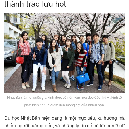
thành trào lưu hot
Nhật Bản là một quốc gia xinh đẹp, có nên văn hóa độc đáo thú vị, kinh tế
phát triển nên là điểm đến mong đợi của nhiều bạn.
Du học Nhật Bản hiện đang là một mục tiêu, xu hướng mà
nhiều người hướng đến, và những lý do để nó trở nên “hot”