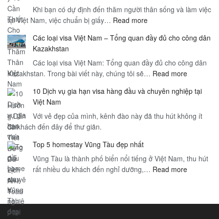
Khi bạn có dự định đến thăm người thân sống và làm việc
Việt
:
tại Việt Nam, việc chuẩn bị giấy…
Read more
Nam
Giấy
và
Các loại visa Việt Nam – Tổng quan đầy đủ cho công dân
Tờ
Dịch
Kazakhstan
Cần
Vụ
Các loại visa Việt Nam: Tổng quan đầy đủ cho công dân
Thiết
Sân
:
Kazakhstan. Trong bài viết này, chúng tôi sẽ…
Cho
Read more
Bay
Các
Visa
–
10 Dịch vụ gia hạn visa hàng đầu và chuyên nghiệp tại
loại
Thăm
Hướng
Việt Nam
visa
Thân
Dẫn
Với vẻ đẹp của mình, kênh đào này đã thu hút không ít
Việt
Việt
Toàn
du khách đến đây để thư giãn.
Nam
Nam
Diện
–
–
cho
Top 5 homestay Vũng Tàu đẹp nhất
Tổng
Hướng
Du
Vũng Tàu là thành phố biển nổi tiếng ở Việt Nam, thu hút
quan
Dẫn
Khách
:
rất nhiều du khách đến nghỉ dưỡng,…
Read more
đầy
Chi
Quốc
Top
đủ
Tiết
Tế
5
cho
Để
homestay
công
Du
Vũng
dân
Lịch