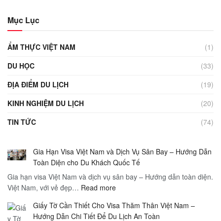
Mục Lục
ẨM THỰC VIỆT NAM
(1)
DU HỌC
(33)
ĐỊA ĐIỂM DU LỊCH
(19)
KINH NGHIỆM DU LỊCH
(20)
TIN TỨC
(74)
Gia Hạn Visa Việt Nam và Dịch Vụ Sân Bay – Hướng Dẫn
Toàn Diện cho Du Khách Quốc Tế
Gia hạn visa Việt Nam và dịch vụ sân bay – Hướng dẫn toàn diện.
:
Việt Nam, với vẻ đẹp…
Read more
Gia
Giấy Tờ Cần Thiết Cho Visa Thăm Thân Việt Nam –
Hạn
Hướng Dẫn Chi Tiết Để Du Lịch An Toàn
Visa