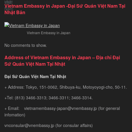
Tàu
Kazakhst
An
Vietnam Embassy in Japan -Đại Sứ Quán Việt Nam Tại
đẹp
Toàn
Nhật Bản
nhất
Vietnam Embassy in Japan
No comments to show.
Address of Vietnam Embassy in Japan – Địa chỉ Đại
Sứ Quán Việt Nam Tại Nhật
Đại Sứ Quán Việt Nam Tại Nhật
+ Address: Tokyo, 151-0062, Shibuya-ku, Motoyoyogi-cho, 50-11.
+Tel: (813) 3466-3313; 3466-3311; 3466-3314.
+ Email: vietnamembassy-japan@vnembassy.jp (for general
infomation)
vnconsular@vnembassy.jp (for consular affairs)