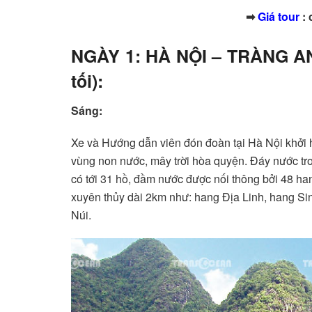
➡
Giá tour
: 
NGÀY 1: HÀ NỘI – TRÀNG AN
tối):
Sáng:
Xe và Hướng dẫn viên đón đoàn tại Hà Nội khởi 
vùng non nước, mây trời hòa quyện. Đáy nước tr
có tới 31 hồ, đầm nước được nối thông bởi 48 h
xuyên thủy dài 2km như: hang Địa Linh, hang 
Núi.