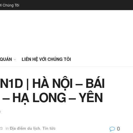
ới Chúng Tôi
 QUÁN
LIÊN HỆ VỚI CHÚNG TÔI
1D | HÀ NỘI – BÁI
 – HẠ LONG – YÊN
Đ
0
23
in
Địa điểm du lịch
,
Tin tức