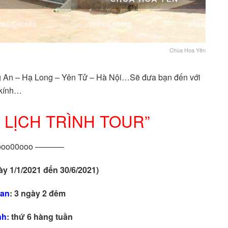
Chùa Hoa Yên
ng An – Hạ Long – Yên Tử – Hà Nội…Sẽ đưa bạn đến với
 kính…
Ề LỊCH TRÌNH TOUR”
oo00ooo ———–
y 1/1/2021 đến 30/6/2021)
ian
: 3 ngày 2 đêm
nh
: thứ 6 hàng tuần