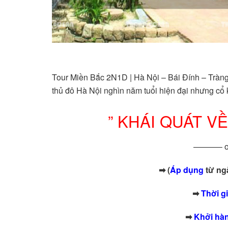
Tour Miền Bắc 2N1D | Hà Nội – Bái Đính – Trà
thủ đô Hà Nội nghìn năm tuổi hiện đại nhưng cổ
” KHÁI QUÁT V
———– o
➡
(
Áp dụng
từ ngà
➡
Thời g
➡
Khởi hà