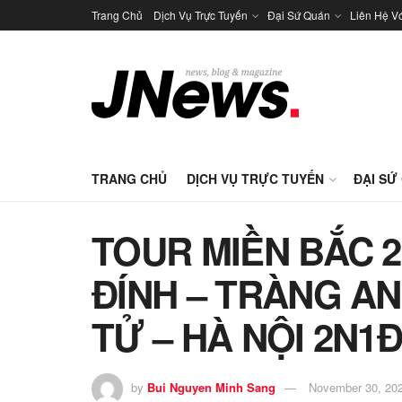
Trang Chủ
Dịch Vụ Trực Tuyến
Đại Sứ Quán
Liên Hệ V
TRANG CHỦ
DỊCH VỤ TRỰC TUYẾN
ĐẠI SỨ
TOUR MIỀN BẮC 2N
ĐÍNH – TRÀNG AN
TỬ – HÀ NỘI 2N1
by
Bui Nguyen Minh Sang
November 30, 20