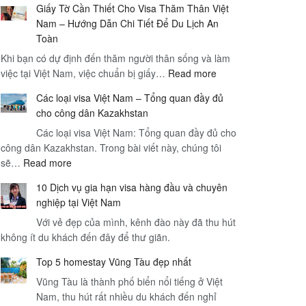
Giấy Tờ Cần Thiết Cho Visa Thăm Thân Việt
Hạn
Nam – Hướng Dẫn Chi Tiết Để Du Lịch An
Visa
Toàn
Việt
Khi bạn có dự định đến thăm người thân sống và làm
Nam
:
việc tại Việt Nam, việc chuẩn bị giấy…
Read more
và
Giấy
Dịch
Các loại visa Việt Nam – Tổng quan đầy đủ
Tờ
Vụ
cho công dân Kazakhstan
Cần
Sân
Các loại visa Việt Nam: Tổng quan đầy đủ cho
Thiết
Bay
công dân Kazakhstan. Trong bài viết này, chúng tôi
Cho
–
:
sẽ…
Read more
Visa
Hướng
Các
Thăm
Dẫn
10 Dịch vụ gia hạn visa hàng đầu và chuyên
loại
Thân
Toàn
nghiệp tại Việt Nam
visa
Việt
Diện
Với vẻ đẹp của mình, kênh đào này đã thu hút
Việt
Nam
cho
không ít du khách đến đây để thư giãn.
Nam
–
Du
–
Hướng
Khách
Top 5 homestay Vũng Tàu đẹp nhất
Tổng
Dẫn
Quốc
Vũng Tàu là thành phố biển nổi tiếng ở Việt
quan
Chi
Tế
Nam, thu hút rất nhiều du khách đến nghỉ
đầy
Tiết