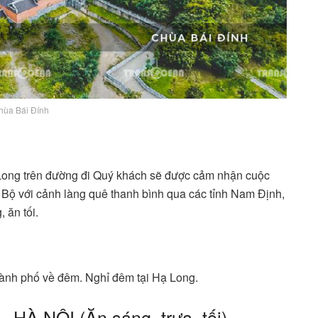
hùa Bái Đính
 Long trên đường đi Quý khách sẽ được cảm nhận cuộc
Bộ với cảnh làng quê thanh bình qua các tỉnh Nam Định,
 ăn tối.
ành phố về đêm. Nghỉ đêm tại Hạ Long.
À NỘI (Ăn sáng, trưa, tối)