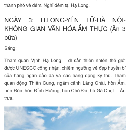
thành phố về đêm. Nghỉ đêm tại Hạ Long.
NGÀY 3: H.LONG-YÊN TỬ-HÀ NỘI-
KHÔNG GIAN VĂN HÓA,ẨM THỰC (Ăn 3
bữa)
Sáng:
Tham quan Vịnh Hạ Long – di sản thiên nhiên thế giới
được UNESCO công nhận, chiêm ngưỡng vẻ đẹp huyền bí
của hàng ngàn đảo đá và các hang động kỳ thú. Tham
quan động Thiên Cung, ngắm cảnh Làng Chài, hòn Ấm,
hòn Rùa, hòn Đỉnh Hương, hòn Chó Đá, hò Gà Chọi… Ăn
trưa.