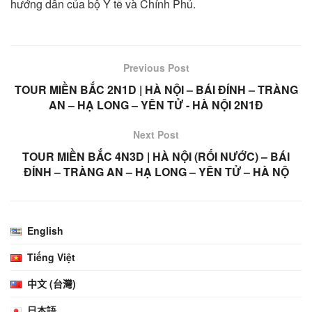
hướng dẫn của bộ Y tế và Chính Phủ.
Previous Post
TOUR MIỀN BẮC 2N1D | HÀ NỘI – BÁI ĐÍNH – TRÀNG
AN – HẠ LONG – YÊN TỬ - HÀ NỘI 2N1Đ
Next Post
TOUR MIỀN BẮC 4N3D | HÀ NỘI (RỐI NƯỚC) – BÁI
ĐÍNH – TRÀNG AN – HẠ LONG – YÊN TỬ – HÀ NỘ
English
Tiếng Việt
中文 (台灣)
日本語