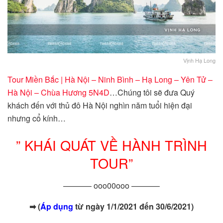
Vịnh Hạ Long
Tour Miền Bắc | Hà Nội – Ninh Bình – Hạ Long – Yên Tử –
Hà Nội – Chùa Hương 5N4D
…Chúng tôi sẽ đưa Quý
khách đến với thủ đô Hà Nội nghìn năm tuổi hiện đại
nhưng cổ kính…
” KHÁI QUÁT VỀ HÀNH TRÌNH
TOUR”
———– ooo00ooo ———–
➡
(
Áp dụng
từ ngày 1/1/2021 đến 30/6/2021)