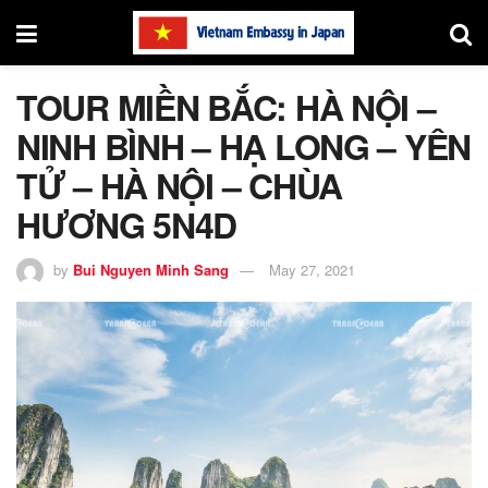
TOUR MIỀN BẮC: HÀ NỘI –
NINH BÌNH – HẠ LONG – YÊN
TỬ – HÀ NỘI – CHÙA
HƯƠNG 5N4D
by
Bui Nguyen Minh Sang
May 27, 2021