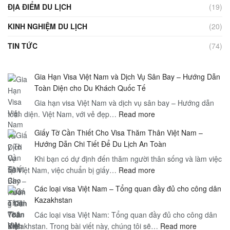
ĐỊA ĐIỂM DU LỊCH
(19)
KINH NGHIỆM DU LỊCH
(20)
TIN TỨC
(74)
Gia Hạn Visa Việt Nam và Dịch Vụ Sân Bay – Hướng Dẫn
Toàn Diện cho Du Khách Quốc Tế
Gia hạn visa Việt Nam và dịch vụ sân bay – Hướng dẫn
:
toàn diện. Việt Nam, với vẻ đẹp…
Read more
Gia
Giấy Tờ Cần Thiết Cho Visa Thăm Thân Việt Nam –
Hạn
Hướng Dẫn Chi Tiết Để Du Lịch An Toàn
Visa
Khi bạn có dự định đến thăm người thân sống và làm việc
Việt
:
tại Việt Nam, việc chuẩn bị giấy…
Read more
Nam
Giấy
và
Các loại visa Việt Nam – Tổng quan đầy đủ cho công dân
Tờ
Dịch
Kazakhstan
Cần
Vụ
Các loại visa Việt Nam: Tổng quan đầy đủ cho công dân
Thiết
Sân
:
Kazakhstan. Trong bài viết này, chúng tôi sẽ…
Cho
Read more
Bay