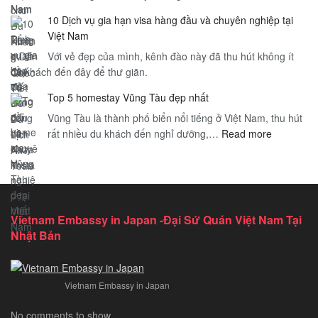
Các
Visa
–
10 Dịch vụ gia hạn visa hàng đầu và chuyên nghiệp tại
loại
Thăm
Hướng
Việt Nam
visa
Thân
Dẫn
Với vẻ đẹp của mình, kênh đào này đã thu hút không ít
Việt
Việt
Toàn
du khách đến đây để thư giãn.
Nam
Nam
Diện
–
–
cho
Top 5 homestay Vũng Tàu đẹp nhất
Tổng
Hướng
Du
Vũng Tàu là thành phố biển nổi tiếng ở Việt Nam, thu hút
quan
Dẫn
Khách
:
rất nhiều du khách đến nghỉ dưỡng,…
Read more
đầy
Chi
Quốc
Top
đủ
Tiết
Tế
5
cho
Để
homestay
công
Du
Vũng
dân
Lịch
Tàu
Kazakhst
An
Vietnam Embassy in Japan -Đại Sứ Quán Việt Nam Tại
đẹp
Toàn
Nhật Bản
nhất
Vietnam Embassy in Japan
No comments to show.