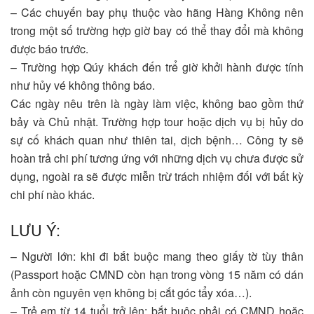
– Các chuyến bay phụ thuộc vào hãng Hàng Không nên
trong một số trường hợp giờ bay có thể thay đổi mà không
được báo trước.
– Trường hợp Qúy khách đến trể giờ khởi hành được tính
như hủy vé không thông báo.
Các ngày nêu trên là ngày làm việc, không bao gồm thứ
bảy và Chủ nhật. Trường hợp tour hoặc dịch vụ bị hủy do
sự cố khách quan như thiên tai, dịch bệnh… Công ty sẽ
hoàn trả chi phí tương ứng với những dịch vụ chưa được sử
dụng, ngoài ra sẽ được miễn trừ trách nhiệm đối với bất kỳ
chi phí nào khác.
LƯU Ý:
– Người lớn: khi đi bắt buộc mang theo giấy tờ tùy thân
(Passport hoặc CMND còn hạn trong vòng 15 năm có dán
ảnh còn nguyên vẹn không bị cắt góc tẩy xóa…).
– Trẻ em từ 14 tuổi trở lên: bắt buộc phải có CMND hoặc