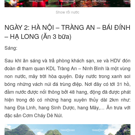
Show rối nước
NGÀY 2: HÀ NỘI – TRÀNG AN – BÁI ĐÍNH
– HẠ LONG (Ăn 3 bữa)
Sáng:
Sau khi ăn sáng và trả phòng khách sạn, xe và HDV đón
đoàn đi tham quan KDL Tràng An – Ninh Bình là một vùng
non nước, mây trời hòa quyện. Đáy nước trong xanh soi
bóng những vách núi đá trùng điệp. Nơi đây có tới 31 hồ,
đầm nước được nối thông bởi 48 hang, động đã được phát
hiện trong đó có những hang xuyên thủy dài 2km như:
hang Địa Linh, hang Sinh Dược, hang Mây,… Ăn trưa với
đặc sản Cơm Cháy Dê Núi.