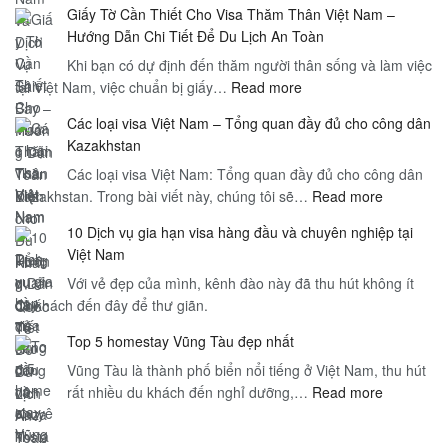
Giấy Tờ Cần Thiết Cho Visa Thăm Thân Việt Nam –
Hạn
Hướng Dẫn Chi Tiết Để Du Lịch An Toàn
Visa
Khi bạn có dự định đến thăm người thân sống và làm việc
Việt
:
tại Việt Nam, việc chuẩn bị giấy…
Read more
Nam
Giấy
và
Các loại visa Việt Nam – Tổng quan đầy đủ cho công dân
Tờ
Dịch
Kazakhstan
Cần
Vụ
Các loại visa Việt Nam: Tổng quan đầy đủ cho công dân
Thiết
Sân
:
Kazakhstan. Trong bài viết này, chúng tôi sẽ…
Cho
Read more
Bay
Các
Visa
–
10 Dịch vụ gia hạn visa hàng đầu và chuyên nghiệp tại
loại
Thăm
Hướng
Việt Nam
visa
Thân
Dẫn
Với vẻ đẹp của mình, kênh đào này đã thu hút không ít
Việt
Việt
Toàn
du khách đến đây để thư giãn.
Nam
Nam
Diện
–
–
cho
Top 5 homestay Vũng Tàu đẹp nhất
Tổng
Hướng
Du
Vũng Tàu là thành phố biển nổi tiếng ở Việt Nam, thu hút
quan
Dẫn
Khách
:
rất nhiều du khách đến nghỉ dưỡng,…
Read more
đầy
Chi
Quốc
Top
đủ
Tiết
Tế
5
cho
Để