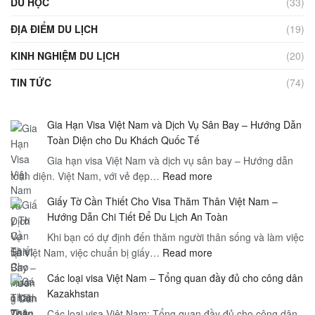
DU HỌC
(33)
ĐỊA ĐIỂM DU LỊCH
(19)
KINH NGHIỆM DU LỊCH
(20)
TIN TỨC
(74)
Gia Hạn Visa Việt Nam và Dịch Vụ Sân Bay – Hướng Dẫn
Toàn Diện cho Du Khách Quốc Tế
Gia hạn visa Việt Nam và dịch vụ sân bay – Hướng dẫn
:
toàn diện. Việt Nam, với vẻ đẹp…
Read more
Gia
Giấy Tờ Cần Thiết Cho Visa Thăm Thân Việt Nam –
Hạn
Hướng Dẫn Chi Tiết Để Du Lịch An Toàn
Visa
Khi bạn có dự định đến thăm người thân sống và làm việc
Việt
:
tại Việt Nam, việc chuẩn bị giấy…
Read more
Nam
Giấy
và
Các loại visa Việt Nam – Tổng quan đầy đủ cho công dân
Tờ
Dịch
Kazakhstan
Cần
Vụ
Các loại visa Việt Nam: Tổng quan đầy đủ cho công dân
Thiết
Sân