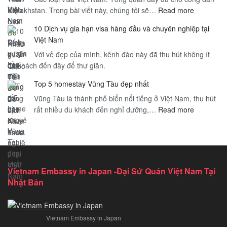
:
Kazakhstan. Trong bài viết này, chúng tôi sẽ…
Cho
Read more
Bay
Các
Visa
–
10 Dịch vụ gia hạn visa hàng đầu và chuyên nghiệp tại
loại
Thăm
Hướng
Việt Nam
visa
Thân
Dẫn
Với vẻ đẹp của mình, kênh đào này đã thu hút không ít
Việt
Việt
Toàn
du khách đến đây để thư giãn.
Nam
Nam
Diện
–
–
cho
Top 5 homestay Vũng Tàu đẹp nhất
Tổng
Hướng
Du
Vũng Tàu là thành phố biển nổi tiếng ở Việt Nam, thu hút
quan
Dẫn
Khách
:
rất nhiều du khách đến nghỉ dưỡng,…
Read more
đầy
Chi
Quốc
Top
đủ
Tiết
Tế
5
cho
Để
homestay
công
Du
Vũng
dân
Lịch
Tàu
Kazakhst
An
Vietnam Embassy in Japan -Đại Sứ Quán Việt Nam Tại
đẹp
Toàn
Nhật Bản
nhất
Vietnam Embassy in Japan