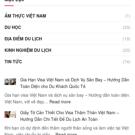
ẨM THỰC VIỆT NAM
(1)
DU HỌC
(33)
ĐỊA ĐIỂM DU LỊCH
(19)
KINH NGHIỆM DU LỊCH
(20)
TIN TỨC
(74)
Gia Hạn Visa Việt Nam và Dịch Vụ Sân Bay – Hướng Dẫn
Toàn Diện cho Du Khách Quốc Tế
Gia hạn visa Việt Nam và dịch vụ sân bay – Hướng dẫn toàn diện.
:
Việt Nam, với vẻ đẹp…
Read more
Gia
Giấy Tờ Cần Thiết Cho Visa Thăm Thân Việt Nam –
Hạn
Hướng Dẫn Chi Tiết Để Du Lịch An Toàn
Visa
Khi bạn có dự định đến thăm người thân sống và làm việc tại Việt
Việt
:
Nam, việc chuẩn bị giấy…
Read more
Nam