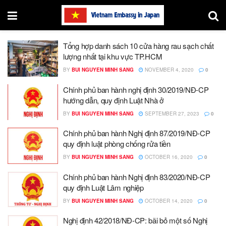
Tổng hợp danh sách 10 cửa hàng rau sạch chất
lượng nhất tại khu vực TP.HCM
BY
BUI NGUYEN MINH SANG
NOVEMBER 4, 2020
0
Chính phủ ban hành nghị định 30/2019/NĐ-CP
hướng dẫn, quy định Luật Nhà ở
BY
BUI NGUYEN MINH SANG
SEPTEMBER 27, 2023
0
Chính phủ ban hành Nghị định 87/2019/NĐ-CP
quy định luật phòng chống rửa tiền
BY
BUI NGUYEN MINH SANG
OCTOBER 16, 2020
0
Chính phủ ban hành Nghị định 83/2020/NĐ-CP
quy định Luật Lâm nghiệp
BY
BUI NGUYEN MINH SANG
OCTOBER 14, 2020
0
Nghị định 42/2018/NĐ-CP: bãi bỏ một số Nghị