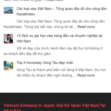
Giấy
và
Các loại visa Việt Nam – Tổng quan đầy đủ cho công dân
Tờ
Dịch
Kazakhstan
Cần
Vụ
Các loại visa Việt Nam: Tổng quan đầy đủ cho công dân
Thiết
Sân
:
Kazakhstan. Trong bài viết này, chúng tôi sẽ…
Cho
Read more
Bay
Các
Visa
–
10 Dịch vụ gia hạn visa hàng đầu và chuyên nghiệp tại
loại
Thăm
Hướng
Việt Nam
visa
Thân
Dẫn
Với vẻ đẹp của mình, kênh đào này đã thu hút không ít
Việt
Việt
Toàn
du khách đến đây để thư giãn.
Nam
Nam
Diện
–
–
cho
Top 5 homestay Vũng Tàu đẹp nhất
Tổng
Hướng
Du
Vũng Tàu là thành phố biển nổi tiếng ở Việt Nam, thu hút
quan
Dẫn
Khách
:
rất nhiều du khách đến nghỉ dưỡng,…
Read more
đầy
Chi
Quốc
Top
đủ
Tiết
Tế
5
cho
Để
homestay
công
Du
Vũng
dân
Lịch
Tàu
Kazakhst
An
Vietnam Embassy in Japan -Đại Sứ Quán Việt Nam Tại
đẹp
Toàn
Nhật Bản