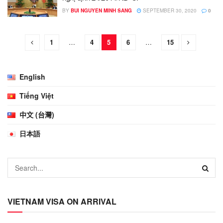
BY
BUI NGUYEN MINH SANG
SEPTEMBER 30, 2020
0
1
…
4
5
6
…
15
English
Tiếng Việt
中文 (台灣)
日本語
VIETNAM VISA ON ARRIVAL