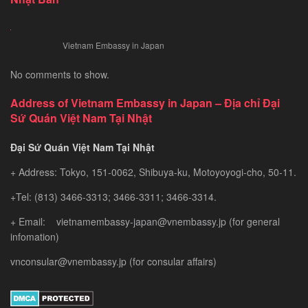
nhất
Vietnam Embassy in Japan
No comments to show.
Address of Vietnam Embassy in Japan – Địa chỉ Đại
Sứ Quán Việt Nam Tại Nhật
Đại Sứ Quán Việt Nam Tại Nhật
+ Address: Tokyo, 151-0062, Shibuya-ku, Motoyoyogi-cho, 50-11.
+Tel: (813) 3466-3313; 3466-3311; 3466-3314.
+ Email: vietnamembassy-japan@vnembassy.jp (for general
infomation)
vnconsular@vnembassy.jp (for consular affairs)