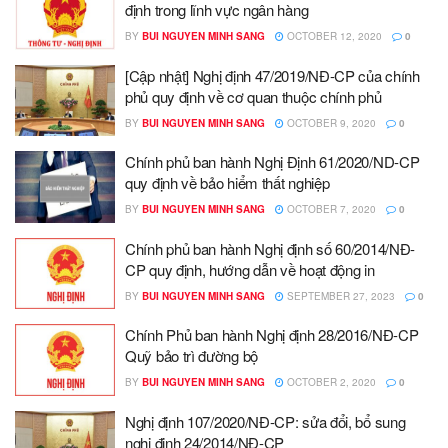
định trong lĩnh vực ngân hàng
BY
BUI NGUYEN MINH SANG
OCTOBER 12, 2020
0
[Cập nhật] Nghị định 47/2019/NĐ-CP của chính
phủ quy định về cơ quan thuộc chính phủ
BY
BUI NGUYEN MINH SANG
OCTOBER 9, 2020
0
Chính phủ ban hành Nghị Định 61/2020/ND-CP
quy định về bảo hiểm thất nghiệp
BY
BUI NGUYEN MINH SANG
OCTOBER 7, 2020
0
Chính phủ ban hành Nghị định số 60/2014/NĐ-
CP quy định, hướng dẫn về hoạt động in
BY
BUI NGUYEN MINH SANG
SEPTEMBER 27, 2023
0
Chính Phủ ban hành Nghị định 28/2016/NĐ-CP
Quỹ bảo trì đường bộ
BY
BUI NGUYEN MINH SANG
OCTOBER 2, 2020
0
Nghị định 107/2020/NĐ-CP: sửa đổi, bổ sung
nghị định 24/2014/NĐ-CP