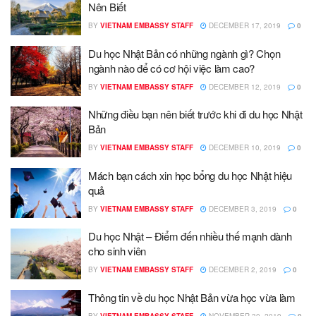
Nên Biết
BY
VIETNAM EMBASSY STAFF
DECEMBER 17, 2019
0
Du học Nhật Bản có những ngành gì? Chọn
ngành nào để có cơ hội việc làm cao?
BY
VIETNAM EMBASSY STAFF
DECEMBER 12, 2019
0
Những điều bạn nên biết trước khi đi du học Nhật
Bản
BY
VIETNAM EMBASSY STAFF
DECEMBER 10, 2019
0
Mách bạn cách xin học bổng du học Nhật hiệu
quả
BY
VIETNAM EMBASSY STAFF
DECEMBER 3, 2019
0
Du học Nhật – Điểm đến nhiều thế mạnh dành
cho sinh viên
BY
VIETNAM EMBASSY STAFF
DECEMBER 2, 2019
0
Thông tin về du học Nhật Bản vừa học vừa làm
BY
VIETNAM EMBASSY STAFF
NOVEMBER 30, 2019
0