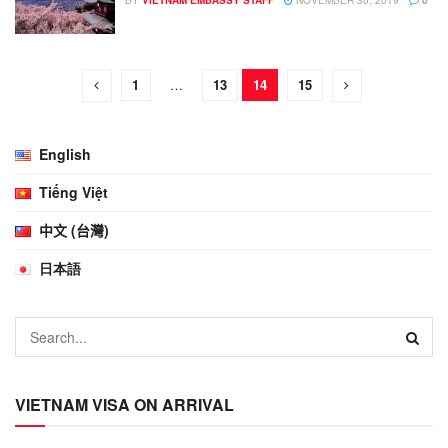
1
…
13
14
15
English
Tiếng Việt
中文 (台灣)
日本語
VIETNAM VISA ON ARRIVAL