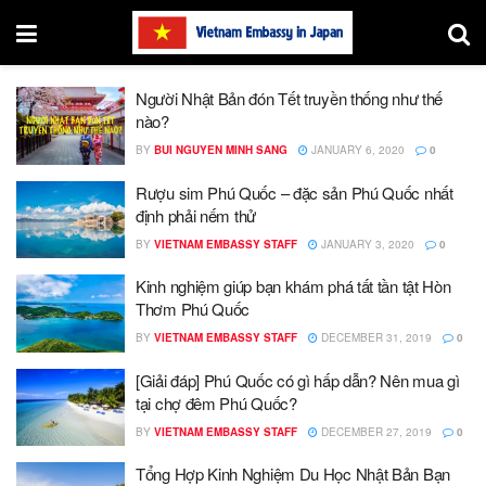
Người Nhật Bản đón Tết truyền thống như thế
nào?
BY
BUI NGUYEN MINH SANG
JANUARY 6, 2020
0
Rượu sim Phú Quốc – đặc sản Phú Quốc nhất
định phải nếm thử
BY
VIETNAM EMBASSY STAFF
JANUARY 3, 2020
0
Kinh nghiệm giúp bạn khám phá tất tần tật Hòn
Thơm Phú Quốc
BY
VIETNAM EMBASSY STAFF
DECEMBER 31, 2019
0
[Giải đáp] Phú Quốc có gì hấp dẫn? Nên mua gì
tại chợ đêm Phú Quốc?
BY
VIETNAM EMBASSY STAFF
DECEMBER 27, 2019
0
Tổng Hợp Kinh Nghiệm Du Học Nhật Bản Bạn