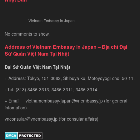
nhất
Vietnam Embassy in Japan
No comments to show.
Address of Vietnam Embassy in Japan – Địa chỉ Đại
Sứ Quán Việt Nam Tại Nhật
Đại Sứ Quán Việt Nam Tại Nhật
+ Address: Tokyo, 151-0062, Shibuya-ku, Motoyoyogi-cho, 50-11.
+Tel: (813) 3466-3313; 3466-3311; 3466-3314.
+ Email: vietnamembassy-japan@vnembassy.jp (for general
infomation)
vnconsular@vnembassy.jp (for consular affairs)