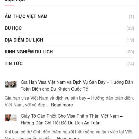
ẨM THỰC VIỆT NAM
(1)
DU HỌC
(33)
ĐỊA ĐIỂM DU LỊCH
(19)
KINH NGHIỆM DU LỊCH
(20)
TIN TỨC
(74)
Gia Hạn Visa Việt Nam và Dịch Vụ Sân Bay – Hướng Dẫn
Toàn Diện cho Du Khách Quốc Tế
Gia hạn visa Việt Nam và dịch vụ sân bay – Hướng dẫn toàn diện.
:
Việt Nam, với vẻ đẹp…
Read more
Gia
Giấy Tờ Cần Thiết Cho Visa Thăm Thân Việt Nam –
Hạn
Hướng Dẫn Chi Tiết Để Du Lịch An Toàn
Visa
Khi bạn có dự định đến thăm người thân sống và làm việc tại Việt
Việt
:
Nam, việc chuẩn bị giấy…
Read more
Nam