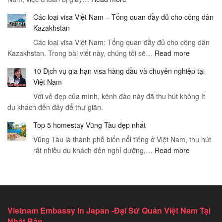
Giấy
và
Các loại visa Việt Nam – Tổng quan đầy đủ cho công dân
Tờ
Dịch
Kazakhstan
Cần
Vụ
Các loại visa Việt Nam: Tổng quan đầy đủ cho công dân
Thiết
Sân
:
Kazakhstan. Trong bài viết này, chúng tôi sẽ…
Cho
Read more
Bay
Các
Visa
–
10 Dịch vụ gia hạn visa hàng đầu và chuyên nghiệp tại
loại
Thăm
Hướng
Việt Nam
visa
Thân
Dẫn
Với vẻ đẹp của mình, kênh đào này đã thu hút không ít
Việt
Việt
Toàn
du khách đến đây để thư giãn.
Nam
Nam
Diện
–
–
cho
Top 5 homestay Vũng Tàu đẹp nhất
Tổng
Hướng
Du
Vũng Tàu là thành phố biển nổi tiếng ở Việt Nam, thu hút
quan
Dẫn
Khách
:
rất nhiều du khách đến nghỉ dưỡng,…
Read more
đầy
Chi
Quốc
Top
đủ
Tiết
Tế
5
cho
Để
homestay
công
Du
Vũng
dân
Lịch
Tàu
Kazakhst
An
Vietnam Embassy in Japan -Đại Sứ Quán Việt Nam Tại
đẹp
Toàn
Nhật Bản